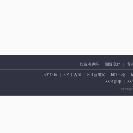
投資者專區
關於我們
廣
591租屋
591中古屋
591新建案
591土地
8891新車
88
Copyrigh