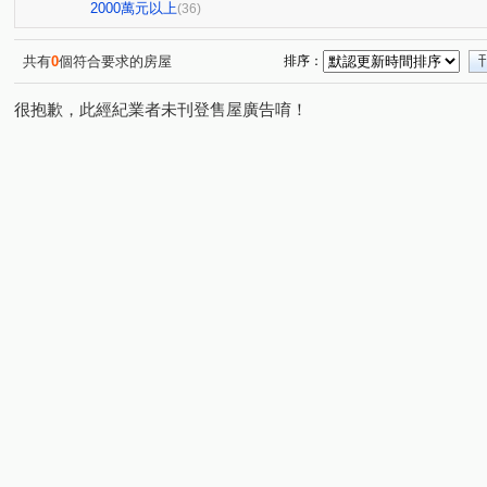
i時尚
沅林．築青
市政香榭
市政101
綠活
(4)
(1)
(2)
(1)
2000萬元以上
(36)
微笑城市
鴻承壹流
台中小鎮新世界
新高鐵
(1)
(1)
(2)
(3)
大毅頌幸福
總太春上
文心1
邑富 筑美
(1)
(1)
(1)
(1)
共有
0
個符合要求的房屋
排序：
謙18
育德路
經貿九路
山西路二段
高鐵
(1)
(27)
(4)
(1)
很抱歉，此經紀業者未刊登售屋廣告唷！
高鐵三路
公園街
仁義街
嶺東路
四維東
(14)
(1)
(1)
(1)
環中東路三段
中正東路
慶光路
向上路六段
(3)
(1)
(2)
(1)
長春路
中平路
信平路
洲際路
新榮街
(1)
(5)
(7)
(2)
(1)
五福西路
潭富路二段
台灣大道二段
中平路
(1)
(1)
(4)
(2)
青海南街
德芳南路
河南路三段
保成一街
(4)
(1)
(2)
(3)
梅川東路五段
永成北路
站區一路
新平路三段
(1)
(2)
(3)
(
文心路四段
向上路一段
大興街
梅亭街
(1)
(1)
(1)
(1)