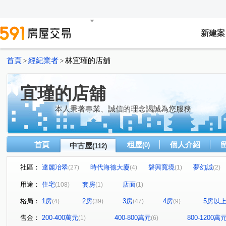
新建案
首頁
經紀業者
林宜瑾的店舖
>
>
宜瑾的店舖
本人秉著專業、誠信的理念謁誠為您服務
首頁
租屋
個人介紹
中古屋
(0)
(112)
社區：
達麗冶翠
時代海德大廈
磐興寬境
夢幻誠
(27)
(4)
(1)
(2)
精銳軟園1號
遠見天下大樓
世紀龍門
甲桂林花
(1)
(1)
(1)
用途：
住宅
套房
店面
(108)
(1)
(1)
和宜上美
合石OURS
旺聖豪景
世界一景四季
(3)
(1)
(2)
格局：
1房
2房
3房
4房
5房以
(4)
(39)
(47)
(9)
寀蘴大境
達麗創世紀
協勝洲際ONE
惠宇國圖
(1)
(7)
(2)
五福興家
順天豐華
國雄無双
邑富 筑美
(1)
(1)
(2)
(2)
售金：
200-400萬元
400-800萬元
800-1200萬
(1)
(6)