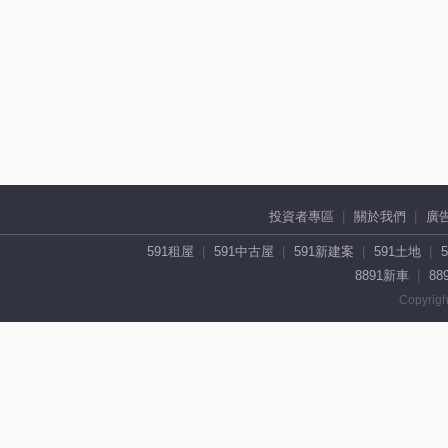
投資者專區
關於我們
廣
591租屋
591中古屋
591新建案
591土地
8891新車
88
Copyrigh