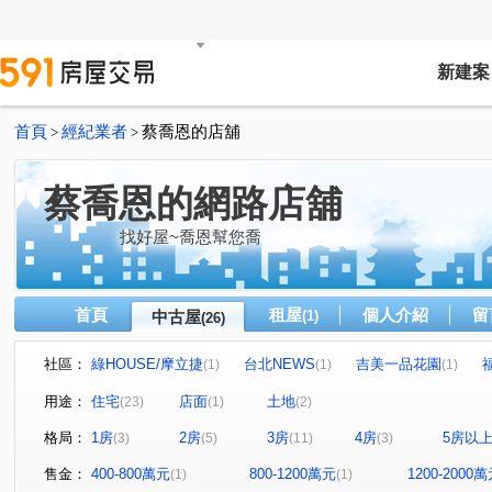
新建案
首頁
經紀業者
蔡喬恩的店舖
>
>
蔡喬恩的網路店舖
找好屋~喬恩幫您喬
首頁
租屋
個人介紹
留
中古屋
(1)
(26)
社區：
綠HOUSE/摩立捷
台北NEWS
吉美一品花園
(1)
(1)
(1)
雙和百順客
崇光生活家
中和100
青耘上
(1)
(1)
(1)
(1)
用途：
住宅
店面
土地
(23)
(1)
(2)
園味生活
翡麗
咊暘和
華國大廈
紅布朗
(1)
(1)
(1)
(1)
格局：
1房
2房
3房
4房
5房以
(3)
(5)
(11)
(3)
中山路二段
保健路
南華路
竹林路
華新
(2)
(2)
(2)
(1)
研究院路一段
福和路
忠孝東路四段
環河東路
(1)
(1)
(1)
售金：
400-800萬元
800-1200萬元
1200-2000
(1)
(1)