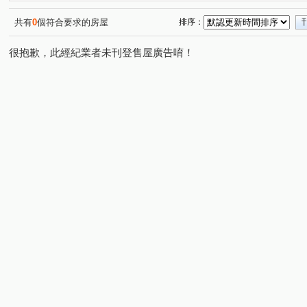
中和路
保平路
永安街
光輝路
秀朗路一
(1)
(1)
(1)
(1)
復興街
中興街
得和路
明德路一段
(1)
(1)
(1)
(1)
共有
0
個符合要求的房屋
排序：
很抱歉，此經紀業者未刊登售屋廣告唷！