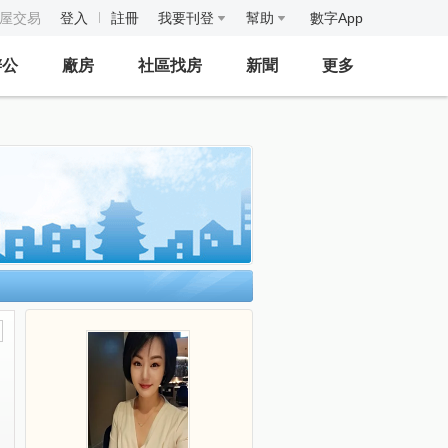
房屋交易
登入
註冊
我要刊登
幫助
數字App
辦公
廠房
社區找房
新聞
更多