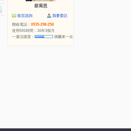
蔡喬恩
留言諮詢
我要委託
聯絡電話：
0935-298-258
使用591時間：16年3個月
一週活躍度：
偶爾來一次