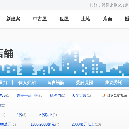
您好，歡迎來到591
新建案
中古屋
租屋
土地
店面
店舖
屋
個人介紹
留言諮詢
委託見證
我要委託
(1)
WS
吉美一品花園
福滿門
天琴大廈
顯示全部社區
(1)
(1)
(1)
(1)
中和100
朗朗乾坤
園味生活
翡麗
(1)
(1)
(1)
(1)
地
(2)
布朗花園
大湖底段
中山路二段
(1)
(1)
(2)
4房
5房以上
(11)
(3)
(1)
路
華新街
建國北路一段
(1)
(1)
(1)
忠孝東路四段
環河東路四段
國光街
(1)
(1)
(1)
1200萬元
1200-2000萬元
2000萬元以上
(1)
(7)
(16)