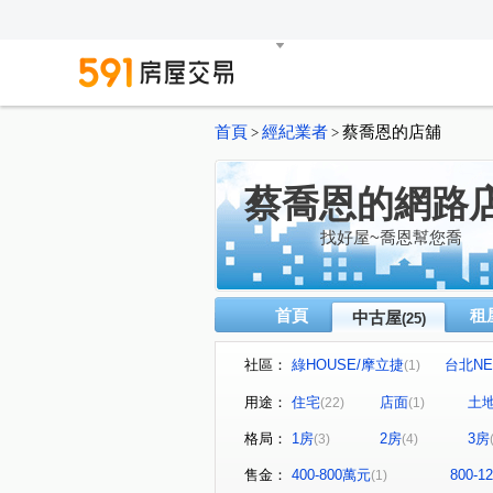
首頁
經紀業者
蔡喬恩的店舖
>
>
蔡喬恩的網路
找好屋~喬恩幫您喬
首頁
租
中古屋
(25)
社區：
綠HOUSE/摩立捷
台北NE
(1)
雙和百順客
崇光生活家
(1)
(1)
用途：
住宅
店面
土
(22)
(1)
咊暘和
華國大廈
紅
(1)
(1)
格局：
1房
2房
3房
(3)
(4)
保健路
南華路
竹林
(2)
(2)
研究院路一段
福和路
(1)
(1)
售金：
400-800萬元
800-
(1)