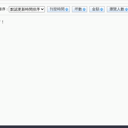
街
秀朗路一段
安德街
復興街
(1)
(1)
(1)
(1)
路一段
(1)
刊登時間
坪數
金額
瀏覽人數
排序：
唷！