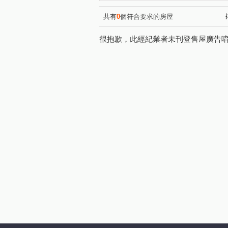
中和路
保平路
永安
(1)
(1)
中興街
得和路
明德
(1)
(1)
共有
0
個符合要求的房屋
很抱歉，此經紀業者未刊登售屋廣告