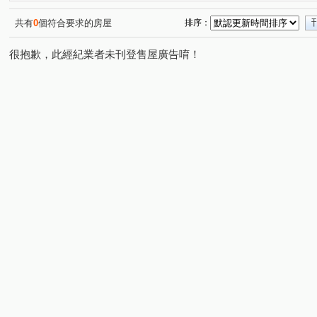
力霸國鼎大廈
新明路
康寧路一段
汐平路二段
(1)
(1)
(2)
(
成功路五段
康寧路三段
成功路四段
民權東路
(1)
(3)
(2)
共有
0
個符合要求的房屋
排序：
行善路
新台五路二段
明水路
陽光街
錦
(2)
(1)
(1)
(1)
很抱歉，此經紀業者未刊登售屋廣告唷！
康樂街
內湖路一段
樟樹二路
成功路三段
(1)
(1)
(1)
(2)
福山街
(1)