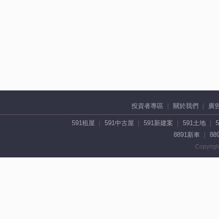
投資者專區
關於我們
廣
591租屋
591中古屋
591新建案
591土地
8891新車
88
Copyrigh