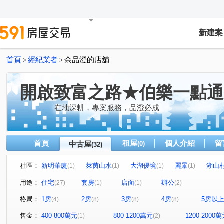
新建案
首頁
經紀業者
余品澄的店舖
>
>
開啟致富之路★伯樂一點通
在地深耕，專案服務，品澄必成
首頁
租屋
個人介紹
留
中古屋
(0)
(32)
社區：
新明華廈
萊茵山水
大湖優境
麗景
湖山
(1)
(1)
(1)
(1)
昇陽之道
瓏山林藝術館
美樹
國泰沐善
(1)
(1)
(1)
(1)
用途：
住宅
套房
店面
辦公
(27)
(1)
(1)
(2)
忠泰進行曲
大湖公園家
輝煌世紀
陽光花束
(1)
(1)
(1)
(1)
格局：
1房
2房
3房
4房
5房以
(4)
(8)
(8)
(8)
錦和麗園
陽光水岸
綠大地
時間之外
城
(1)
(1)
(1)
(1)
福邸龍門A區
達仁
華隆經貿
中研首席
坤
(1)
(1)
(1)
(1)
售金：
400-800萬元
800-1200萬元
1200-2000
(1)
(2)