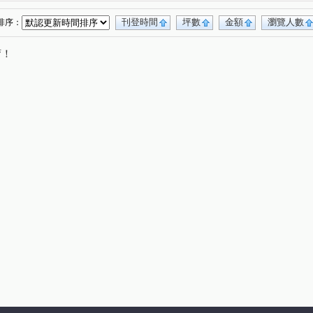
新明路
康寧路一段
汐平路二段
(1)
(2)
(1)
康寧路三段
成功路四段
民權東路六段
(3)
(2)
(3)
刊登時間
坪數
金額
瀏覽人數
排序：
五路二段
明水路
陽光街
錦和路
(1)
(1)
(1)
(1)
唷！
路一段
樟樹二路
成功路三段
(1)
(1)
(2)
文湖街
(1)