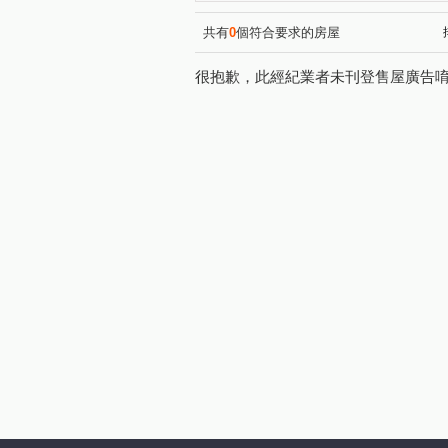
力霸國鼎大廈
詠大直
(1)
(1)
星雲街
成功路五段
(4)
(1)
共有
0
個符合要求的房屋
新豐街
行善路
新台
(1)
(2)
很抱歉，此經紀業者未刊登售屋廣告
向陽路
康樂街
內湖
(1)
(1)
中山路二段
福山街
(1)
(1)