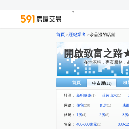
首頁
經紀業者
余品澄的店舖
>
>
開啟致富之路
在地深耕，專案服務，
首頁
租
中古屋
(33)
社區：
新明華廈
萊茵山水
(1)
(1)
昇陽之道
瓏山林藝術館
(1)
(1)
用途：
住宅
套房
店
(28)
(1)
忠泰進行曲
大湖公園家
(1)
(1)
格局：
1房
2房
3房
(4)
(8)
錦和麗園
陽光水岸
(1)
(1)
福邸龍門A區
達仁
(1)
(1)
售金：
400-800萬元
800-
(1)