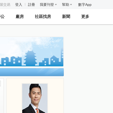
房屋交易
登入
註冊
我要刊登
幫助
數字App
辦公
廠房
社區找房
新聞
更多