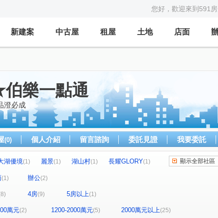
您好，歡迎來到591
新建案
中古屋
租屋
土地
店面
★伯樂一點通
品澄必成
屋
個人介紹
留言諮詢
委託見證
我要委託
(0)
大湖優境
麗景
湖山村
長耀GLORY
顯示全部社區
(1)
(1)
(1)
(1)
美樹
國泰沐善
星野之森
(1)
(1)
(1)
面
辦公
(1)
(2)
輝煌世紀
陽光花束
雅苑
(1)
(1)
(1)
4房
5房以上
(8)
(9)
(1)
綠大地
時間之外
城市光點
點石天湖
(1)
(1)
(1)
(1)
華隆經貿
中研首席
坤德六荷
康寧天闊
(1)
(1)
(1)
(1)
1200萬元
1200-2000萬元
2000萬元以上
(2)
(5)
(25)