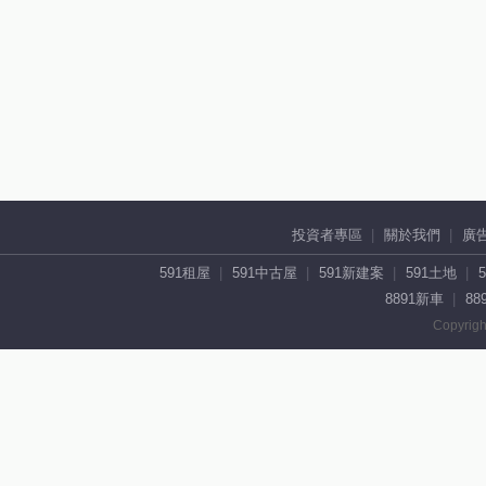
投資者專區
關於我們
廣
591租屋
591中古屋
591新建案
591土地
8891新車
88
Copyrigh