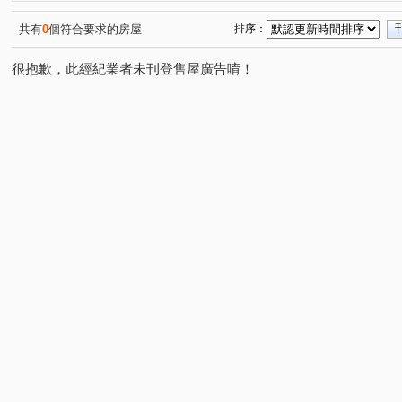
康寧路三段
新明路
康寧路一段
汐平路二段
(3)
(1)
(2)
(1)
成功路五段
成功路四段
民權東路六段
新豐街
(1)
(2)
(3)
(
共有
0
個符合要求的房屋
排序：
新台五路二段
明水路
陽光街
錦和路
向
(1)
(1)
(1)
(1)
很抱歉，此經紀業者未刊登售屋廣告唷！
內湖路一段
樟樹二路
成功路三段
中山路二段
(1)
(1)
(2)
(