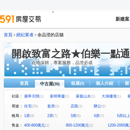
新建案
首頁
經紀業者
余品澄的店舖
>
>
開啟致富之路★伯樂一點通
在地深耕，專案服務，品澄必成
首頁
租屋
個人介紹
留
中古屋
(0)
(30)
社區：
康寧天闊
新明華廈
萊茵山水
大湖優境
(1)
(1)
(1)
(1)
長耀GLORY
昇陽之道
瓏山林藝術館
美樹
(1)
(1)
(1)
(1)
用途：
住宅
套房
店面
辦公
(25)
(1)
(1)
(2)
星野之森
忠泰進行曲
大湖公園家
輝煌世紀
(1)
(1)
(1)
(1)
格局：
1房
2房
3房
4房
5房以
(4)
(7)
(8)
(7)
雅苑
錦和麗園
陽光水岸
綠大地
時間之
(1)
(1)
(1)
(1)
點石天湖
福邸龍門A區
達仁
華隆經貿
中
(1)
(1)
(1)
(1)
售金：
400-800萬元
800-1200萬元
1200-2000
(1)
(2)