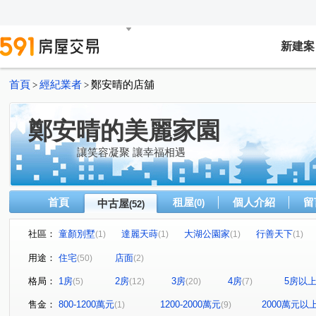
新建案
首頁
經紀業者
鄭安晴的店舖
>
>
鄭安晴的美麗家園
讓笑容凝聚 讓幸福相遇
首頁
租屋
個人介紹
留
中古屋
(0)
(52)
社區：
童顏別墅
達麗天蒔
大湖公園家
行善天下
(1)
(1)
(1)
(1)
湖山村
美樹
巴黎花園
國泰沐善
國賓大
(1)
(1)
(1)
(2)
用途：
住宅
店面
(50)
(2)
翔譽愛力
奧斯卡談美
湖邦貴族大廈
國會山莊
(2)
(1)
(1)
(
格局：
1房
2房
3房
4房
5房以
(5)
(12)
(20)
(7)
德安御璽
澧鈺12
元大之星
悅己誠群
名
(1)
(1)
(2)
(1)
瑞芳透天厝
Victor嘉醴
廣成頂好
glory
(1)
(1)
(1)
(1)
售金：
800-1200萬元
1200-2000萬元
2000萬元以
(1)
(9)