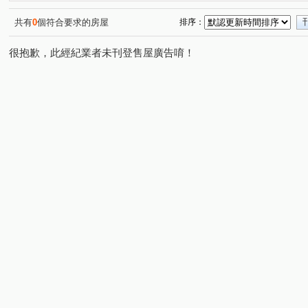
敦化香榭Ａ棟
華固名人道
學苑大廈
信義誠家
(1)
(1)
(1)
(
米蘭苑
初羽燦燦
華固華園
ICRT國際社區北區
(1)
(1)
(1)
共有
0
個符合要求的房屋
排序：
坤德六荷
元大君品
綠大地
遠雄御東方
(1)
(1)
(1)
(1)
很抱歉，此經紀業者未刊登售屋廣告唷！
大湖富邦濱湖特區
瑞光路
三重路
康寧路三段
(1)
(1)
(1)
(
星雲街
行善路
南京東路六段
新豐街
基
(1)
(8)
(3)
(2)
新生北路二段
成功路五段
新明路
大湖山莊街
(1)
(2)
(2)
(
內湖路二段
大湖街
三爪子坑路
金莊路
(2)
(1)
(1)
(1)
新富街
南京東路三段
民權東路六段
新生南路
(4)
(1)
(1)
內湖路一段
成功路二段
重陽路
福德街
(1)
(2)
(1)
(1)
成功路四段
康樂街
(1)
(1)