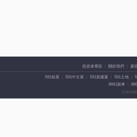
投資者專區
關於我們
廣
591租屋
591中古屋
591新建案
591土地
8891新車
88
Copyrigh