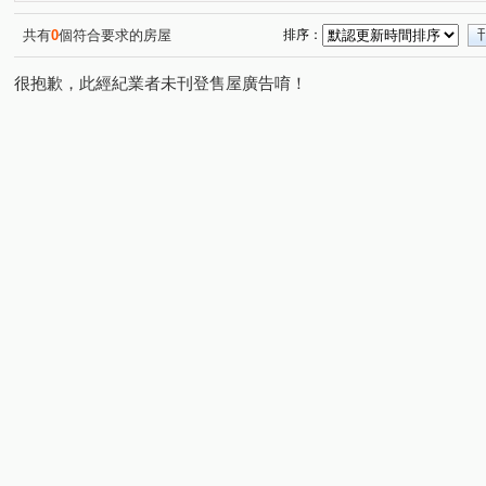
復興路
中和街
中正東路二段
(4)
(1)
(1)
共有
0
個符合要求的房屋
排序：
很抱歉，此經紀業者未刊登售屋廣告唷！