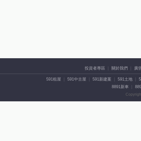
投資者專區
關於我們
廣
591租屋
591中古屋
591新建案
591土地
8891新車
88
Copyrigh