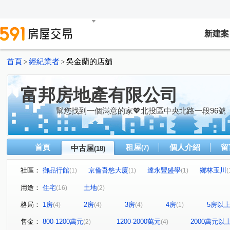
新建案
首頁
經紀業者
吳金蘭的店舖
>
>
富邦房地產有限公司
幫您找到一個滿意的家💖北投區中央北路一段96號
首頁
租屋
個人介紹
留
中古屋
(7)
(18)
社區：
御品行館
京倫吾悠大廈
達永豐盛學
鄉林玉川
(1)
(1)
(1)
(
環遊郡覓風區-大地之子翠山居大樓區
皇翔御琚
站前
(1)
(1)
用途：
住宅
土地
(16)
(2)
十泉十美溫泉會館
威靈頓山莊
威靈頓山莊
台
(1)
(1)
(1)
格局：
1房
2房
3房
4房
5房以
(4)
(4)
(4)
(1)
富陽中和街525巷華廈
湯泉紅樹林
光明路
中
(1)
(1)
(3)
溫泉路
興福寮
忠孝東路五段
民權路
崇
(1)
(1)
(1)
(1)
售金：
800-1200萬元
1200-2000萬元
2000萬元以
(2)
(4)