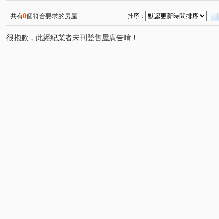
松竹五路一段
朝馬七街
政和路
自強路
(1)
(1)
(1)
(1)
上山二路
(1)
共有
0
個符合要求的房屋
排序：
很抱歉，此經紀業者未刊登售屋廣告唷！