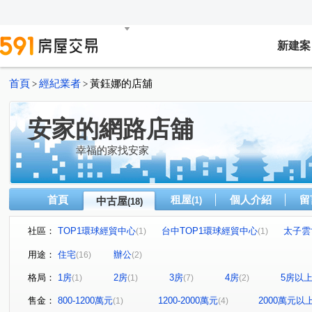
新建案
首頁
經紀業者
黃鈺娜的店舖
>
>
安家的網路店舖
幸福的家找安家
首頁
租屋
個人介紹
留
中古屋
(1)
(18)
社區：
TOP1環球經貿中心
台中TOP1環球經貿中心
太子雲
(1)
(1)
昌平大道
市政愛悅
坤聯發中科匯
哈佛林園
(1)
(1)
(1)
(1)
用途：
住宅
辦公
(16)
(2)
通豪千禧
精銳萌未來
青玉岸
政和路
中港
(1)
(1)
(1)
(1)
格局：
1房
2房
3房
4房
5房以
(1)
(1)
(7)
(2)
寬埕仁和
台灣大道三段
溫泉路
玉門路
(1)
(4)
(1)
(1)
昌平路二段
安和路
崇興路一段
黎明東街
(1)
(1)
(1)
(1)
售金：
800-1200萬元
1200-2000萬元
2000萬元以
(1)
(4)