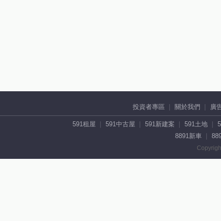
投資者專區
關於我們
廣
591租屋
591中古屋
591新建案
591土地
8891新車
88
Copyrigh