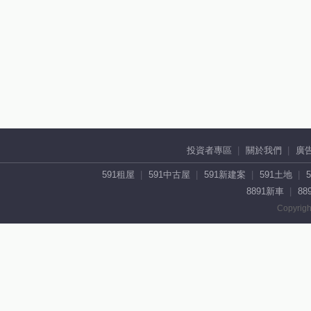
投資者專區
關於我們
廣
591租屋
591中古屋
591新建案
591土地
8891新車
88
Copyrigh