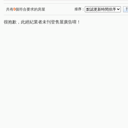
國王之森
虹庭將相琚
台北東京
桃大之星 D區
(1)
(1)
(1)
(
中正藝墅
桃大極一期
GOLF
深耕六期
陽
(1)
(1)
(1)
(1)
共有
0
個符合要求的房屋
排序：
陸光新城A區
站前新鋭
捷運第一站
國都花園
(1)
(1)
(1)
很抱歉，此經紀業者未刊登售屋廣告唷！
企業家
大興路
春日路
奉化路
大有路
(1)
(1)
(4)
(2)
(2)
中正路
莊泰路
五福十街
國豐五街
豐吉
(4)
(1)
(1)
(1)
愛八街
博愛路
自忠二街
民富二街
豐田
(1)
(1)
(1)
(1)
文中三路
永福路
復華十一街
大興西路二段
(1)
(1)
(1)
(2)
日光路
義勇街
正福二街
富國路
金和路
(1)
(1)
(1)
(1)
(
榮安十三街
大業路一段
莊敬路一段
長壽路
(1)
(1)
(1)
(1)
文中路
敬二街
國際路二段
三民路三段
(1)
(1)
(1)
(1)