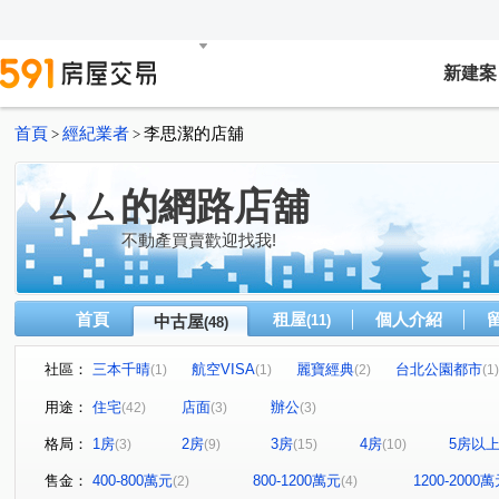
新建案
首頁
經紀業者
李思潔的店舖
>
>
ㄙㄙ的網路店舖
不動產買賣歡迎找我!
首頁
租屋
個人介紹
中古屋
(11)
(48)
社區：
三本千晴
航空VISA
麗寶經典
台北公園都市
(1)
(1)
(2)
(1)
中悅音樂廣場
閱讀台灣
益騏新画峰
榮耀之光
(1)
(1)
(1)
(
用途：
住宅
店面
辦公
(42)
(3)
(3)
鴻築麗苑
山外山
貴族大樓
博市大廈
新
(1)
(1)
(1)
(1)
格局：
1房
2房
3房
4房
5房以
(3)
(9)
(15)
(10)
竹城采都
璀璨經國
京懋会
演說家
京澄
(1)
(1)
(1)
(1)
和耀家
UPTOWN上城
璞麗
合康檜邑
福
(1)
(1)
(1)
(1)
售金：
400-800萬元
800-1200萬元
1200-2000
(2)
(4)