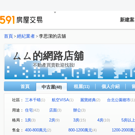
新建案
首頁
經紀業者
李思潔的店舖
>
>
ㄙㄙ的網路店舖
不動產買賣歡迎找我!
首頁
租屋
個人介紹
中古屋
(11)
(48)
社區：
三本千晴
航空VISA
麗寶經典
台北公園都市
(1)
(1)
(2)
(1)
中悅音樂廣場
閱讀台灣
益騏新画峰
榮耀之光
(1)
(1)
(1)
(
用途：
住宅
店面
辦公
(42)
(3)
(3)
鴻築麗苑
山外山
貴族大樓
博市大廈
新
(1)
(1)
(1)
(1)
格局：
1房
2房
3房
4房
5房以
(3)
(9)
(15)
(10)
竹城采都
璀璨經國
京懋会
演說家
京澄
(1)
(1)
(1)
(1)
和耀家
UPTOWN上城
璞麗
合康檜邑
福
(1)
(1)
(1)
(1)
售金：
400-800萬元
800-1200萬元
1200-2000
(2)
(4)