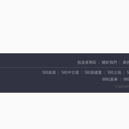
投資者專區
關於我們
廣
591租屋
591中古屋
591新建案
591土地
8891新車
88
Copyrigh