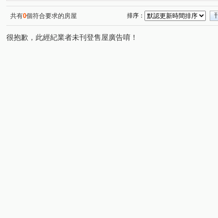
國王之森
虹庭將相琚
台北東京
桃大之星 D區
(1)
(1)
(1)
(
中正藝墅
桃大極一期
GOLF
深耕六期
陽
(1)
(1)
(1)
(1)
共有
0
個符合要求的房屋
排序：
陸光新城A區
站前新鋭
捷運第一站
國都花園
(1)
(1)
(1)
很抱歉，此經紀業者未刊登售屋廣告唷！
企業家
大興路
春日路
奉化路
大有路
(1)
(1)
(4)
(2)
(2)
中正路
莊泰路
五福十街
國豐五街
豐吉
(4)
(1)
(1)
(1)
愛八街
博愛路
自忠二街
民富二街
豐田
(1)
(1)
(1)
(1)
文中三路
永福路
復華十一街
大興西路二段
(1)
(1)
(1)
(2)
日光路
義勇街
正福二街
富國路
金和路
(1)
(1)
(1)
(1)
(
榮安十三街
大業路一段
莊敬路一段
長壽路
(1)
(1)
(1)
(1)
文中路
敬二街
國際路二段
三民路三段
(1)
(1)
(1)
(1)