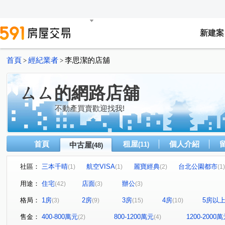
新建案
首頁
經紀業者
李思潔的店舖
>
>
ㄙㄙ的網路店舖
不動產買賣歡迎找我!
首頁
租屋
個人介紹
中古屋
(11)
(48)
社區：
三本千晴
航空VISA
麗寶經典
台北公園都市
(1)
(1)
(2)
(1)
中悅音樂廣場
閱讀台灣
益騏新画峰
榮耀之光
(1)
(1)
(1)
(
用途：
住宅
店面
辦公
(42)
(3)
(3)
鴻築麗苑
山外山
貴族大樓
博市大廈
新
(1)
(1)
(1)
(1)
格局：
1房
2房
3房
4房
5房以
(3)
(9)
(15)
(10)
竹城采都
璀璨經國
京懋会
演說家
京澄
(1)
(1)
(1)
(1)
和耀家
UPTOWN上城
璞麗
合康檜邑
福
(1)
(1)
(1)
(1)
售金：
400-800萬元
800-1200萬元
1200-2000
(2)
(4)