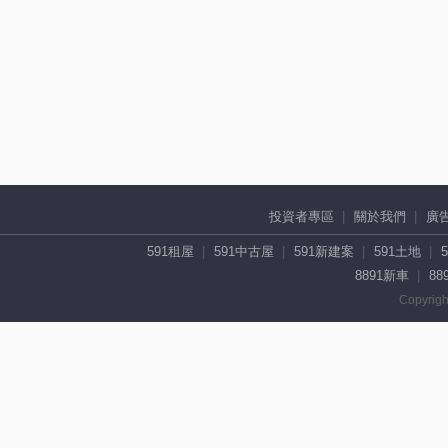
投資者專區
關於我們
廣
591租屋
591中古屋
591新建案
591土地
8891新車
88
Copyrigh