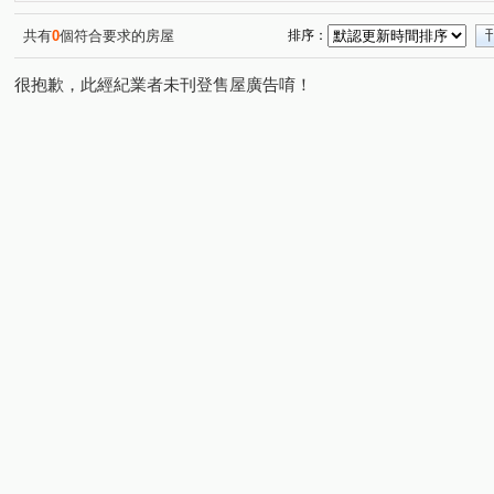
國王之森
虹庭將相琚
台北東京
桃大之星 D區
(1)
(1)
(1)
(
中正藝墅
桃大極一期
GOLF
深耕六期
陽
(1)
(1)
(1)
(1)
共有
0
個符合要求的房屋
排序：
陸光新城A區
站前新鋭
捷運第一站
國都花園
(1)
(1)
(1)
很抱歉，此經紀業者未刊登售屋廣告唷！
企業家
大興路
春日路
奉化路
大有路
(1)
(1)
(4)
(2)
(2)
中正路
莊泰路
五福十街
國豐五街
豐吉
(4)
(1)
(1)
(1)
愛八街
博愛路
自忠二街
民富二街
豐田
(1)
(1)
(1)
(1)
文中三路
永福路
復華十一街
大興西路二段
(1)
(1)
(1)
(2)
日光路
義勇街
正福二街
富國路
金和路
(1)
(1)
(1)
(1)
(
榮安十三街
大業路一段
莊敬路一段
長壽路
(1)
(1)
(1)
(1)
文中路
敬二街
國際路二段
三民路三段
(1)
(1)
(1)
(1)