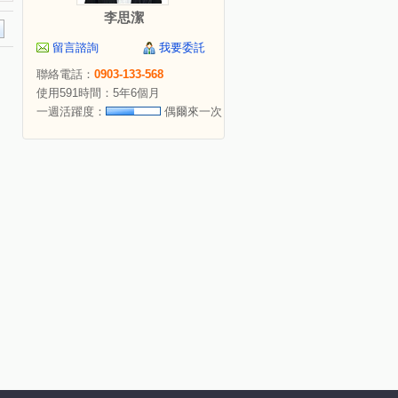
李思潔
留言諮詢
我要委託
聯絡電話：
0903-133-568
使用591時間：5年6個月
一週活躍度：
偶爾來一次