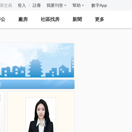
房屋交易
登入
註冊
我要刊登
幫助
數字App
辦公
廠房
社區找房
新聞
更多