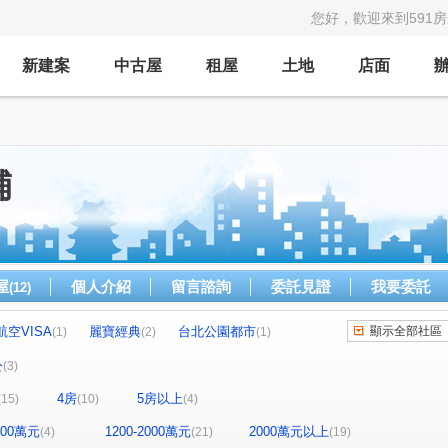
您好，歡迎來到591
新建案
中古屋
租屋
土地
店面
舖
屋
個人介紹
留言諮詢
委託見證
我要委託
(12)
航空VISA
麗寶經典
台北公園都市
顯示全部社區
(1)
(2)
(1)
閱讀台灣
益騏新画峰
榮耀之光
(1)
(1)
(1)
公
(3)
山外山
貴族大樓
博市大廈
(1)
(1)
(1)
(1)
4房
5房以上
(15)
(10)
(4)
采都
璀璨經國
京懋会
演說家
(1)
(1)
(1)
(1)
和耀家
UPTOWN上城
璞麗
合康檜邑
(1)
(1)
(1)
(1)
1200萬元
1200-2000萬元
2000萬元以上
(4)
(21)
(19)