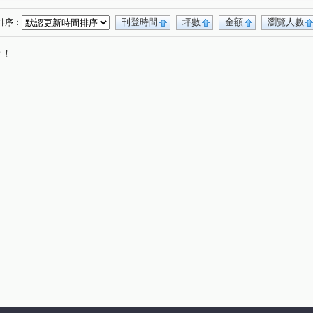
虹庭將相琚
台北東京
桃大之星 D區
(1)
(1)
(1)
極一期
GOLF
深耕六期
陽光閣廈
(1)
(1)
(1)
(1)
刊登時間
坪數
金額
瀏覽人數
排序：
站前新鋭
捷運第一站
國都花園大廈
(1)
(1)
(1)
唷！
春日路
奉化路
大有路
正康一街
(4)
(2)
(2)
(1)
十街
國豐五街
豐吉路
經國路
(1)
(1)
(1)
(2)
二街
民富二街
豐田七街
吉林路
(1)
(1)
(2)
(1)
華十一街
大興西路二段
復興路
(1)
(1)
(1)
二街
富國路
金和路
宏昌十街
(1)
(1)
(1)
(1)
莊敬路一段
長壽路
青心路
(1)
(1)
(1)