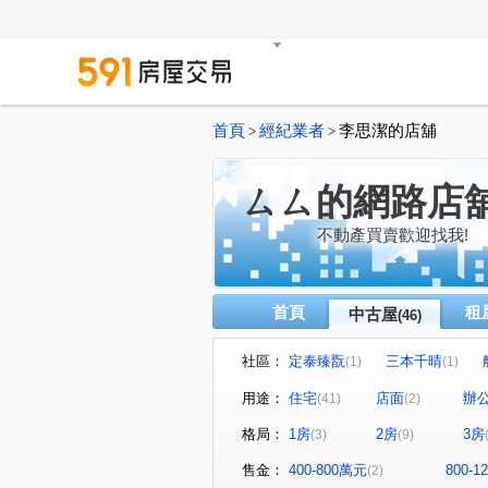
首頁
經紀業者
李思潔的店舖
>
>
ㄙㄙ的網路店
不動產買賣歡迎找我!
首頁
租
中古屋
(46)
社區：
定泰臻翫
三本千晴
(1)
(1)
宜雄盛場
中悅音樂廣場
(1)
(1)
用途：
住宅
店面
辦
(41)
(2)
深耕九期森悅家
鴻築麗苑
(1)
格局：
1房
2房
3房
(3)
(9)
新紐約
春日路
竹城
(2)
(1)
京澄園朗
昭揚大展
(1)
(1)
售金：
400-800萬元
800-
(2)