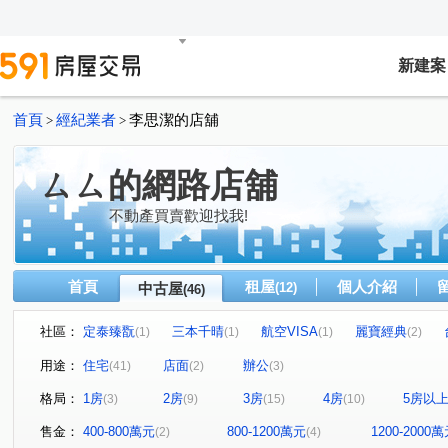
新建案
首頁
經紀業者
李思潔的店舖
>
>
ㄙㄙ的網路店舖
不動產買賣歡迎找我!
首頁
租屋
個人介紹
中古屋
(12)
(46)
社區：
定泰臻翫
三本千晴
航空VISA
麗寶經典
(1)
(1)
(1)
(2)
宜雄盛場
中悅音樂廣場
閱讀台灣
益騏新画峰
(1)
(1)
(1)
(
用途：
住宅
店面
辦公
(41)
(2)
(3)
深耕九期森悅家
鴻築麗苑
山外山
貴族大樓
(1)
(1)
(1)
(1)
格局：
1房
2房
3房
4房
5房以
(3)
(9)
(15)
(10)
新紐約
春日路
竹城采都
璀璨經國
京懋
(2)
(1)
(1)
(1)
京澄園朗
昭揚大展
和耀家
UPTOWN上城
(1)
(1)
(1)
(1)
售金：
400-800萬元
800-1200萬元
1200-2000
(2)
(4)