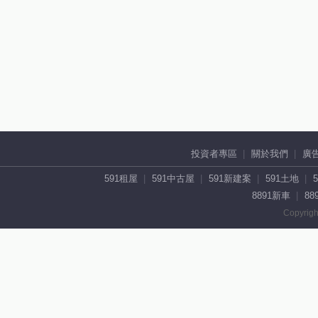
投資者專區
關於我們
廣
591租屋
591中古屋
591新建案
591土地
8891新車
88
Copyrigh