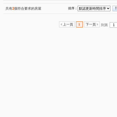
福容佳麗堡
國王之森
虹庭將相琚
台北東京
(1)
(1)
(1)
(1)
慕夏
中正藝墅
桃大極一期
GOLF
深耕六
(1)
(1)
(1)
(1)
共有
2
個符合要求的房屋
排序：
巴黎伯爵
陸光新城A區
站前新鋭
捷運第一站
(1)
(1)
(1)
(1
三民路二段
大興路
春日路
奉化路
大有
(1)
(1)
(4)
(2)
上一頁
1
下一頁
到第
中正路
莊泰路
五福十街
國豐五街
豐吉
(4)
(1)
(1)
(1)
愛八街
博愛路
自忠二街
民富二街
豐田
(1)
(1)
(1)
(1)
文中三路
永福路
復華十一街
大興西路二段
(1)
(1)
(1)
(1)
日光路
義勇街
正福二街
富國路
金和路
(1)
(1)
(1)
(1)
(
榮安十三街
大業路一段
莊敬路一段
長壽路
(1)
(1)
(1)
(1)
文中路
敬二街
(1)
(1)