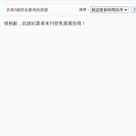
福容佳麗堡
國王之森
虹庭將相琚
台北東京
(1)
(1)
(1)
(1)
慕夏
中正藝墅
桃大極一期
GOLF
深耕六
(1)
(1)
(1)
(1)
共有
0
個符合要求的房屋
排序：
巴黎伯爵
陸光新城A區
站前新鋭
捷運第一站
(1)
(1)
(1)
(1
很抱歉，此經紀業者未刊登售屋廣告唷！
三民路二段
大興路
春日路
奉化路
大有
(1)
(1)
(4)
(2)
中正路
莊泰路
五福十街
國豐五街
豐吉
(4)
(1)
(1)
(1)
愛八街
博愛路
自忠二街
民富二街
豐田
(1)
(1)
(1)
(1)
文中三路
永福路
復華十一街
大興西路二段
(1)
(1)
(1)
(1)
日光路
義勇街
正福二街
富國路
金和路
(1)
(1)
(1)
(1)
(
榮安十三街
大業路一段
莊敬路一段
長壽路
(1)
(1)
(1)
(1)
文中路
敬二街
(1)
(1)