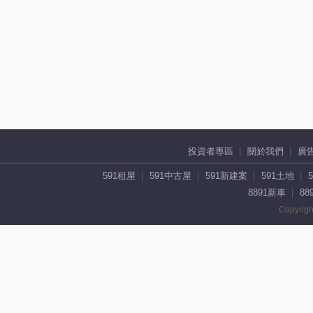
投資者專區
關於我們
廣
591租屋
591中古屋
591新建案
591土地
8891新車
88
Copyrigh