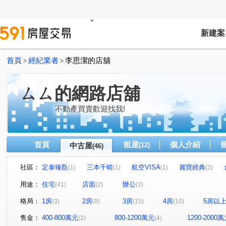
新建案
首頁
經紀業者
李思潔的店舖
>
>
ㄙㄙ的網路店舖
不動產買賣歡迎找我!
首頁
租屋
個人介紹
中古屋
(12)
(46)
社區：
定泰臻翫
三本千晴
航空VISA
麗寶經典
(1)
(1)
(1)
(2)
宜雄盛場
中悅音樂廣場
閱讀台灣
益騏新画峰
(1)
(1)
(1)
(
用途：
住宅
店面
辦公
(41)
(2)
(3)
深耕九期森悅家
鴻築麗苑
山外山
貴族大樓
(1)
(1)
(1)
(1)
格局：
1房
2房
3房
4房
5房以
(3)
(9)
(15)
(10)
新紐約
春日路
竹城采都
璀璨經國
京懋
(2)
(1)
(1)
(1)
京澄園朗
昭揚大展
和耀家
UPTOWN上城
(1)
(1)
(1)
(1)
售金：
400-800萬元
800-1200萬元
1200-2000
(2)
(4)