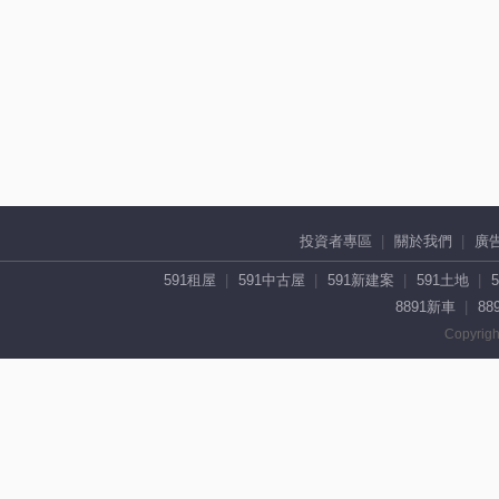
投資者專區
關於我們
廣
591租屋
591中古屋
591新建案
591土地
8891新車
88
Copyrigh