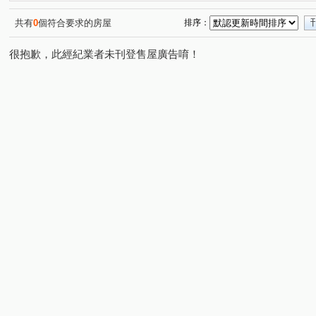
中山北路七段
芝玉路一段
中山北路七段
忠誠
(2)
(1)
(3)
忠誠路二段
芝玉路二段
南興路
德行東路
(1)
(1)
(1)
(2)
共有
0
個符合要求的房屋
排序：
三合街一段
中庸一路
至善路二段
天玉街
(1)
(1)
(1)
(1)
很抱歉，此經紀業者未刊登售屋廣告唷！
中山北路六段
中山北路五段
榮華一路
天母西
(1)
(1)
(1)