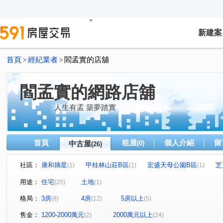
新建案
首頁
經紀業者
閻孟實的店舖
>
>
閻孟實的網路店舖
人生有孟 築夢踏實
首頁
租屋
個人介紹
留
中古屋
(0)
(26)
社區：
康和摘星
甲桂林山莊B區
宏盛天母公園B區
芝
(1)
(1)
(1)
忠誠電梯
磺溪園
忠誠路二段70巷13弄7號
知
(1)
(1)
(1)
用途：
住宅
土地
(25)
(1)
早安清境
天母璀璨蘭雅
新潤和峰
鄉林陽明
(1)
(1)
(1)
(1)
格局：
3房
4房
5房以上
(8)
(12)
(5)
遠雄山晴
至善天下
璞園天玉
致遠一路一段61
(1)
(1)
(1)
全陽豐會
天母御園
御水苑
天母富邦
忠
(1)
(1)
(1)
(1)
售金：
1200-2000萬元
2000萬元以上
(2)
(24)