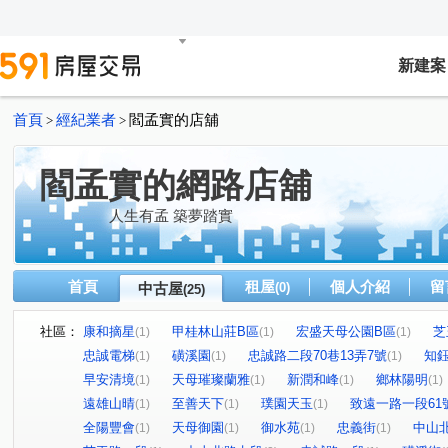
新建案
首頁
經紀業者
閻孟實的店舖
>
>
閻孟實的網路店舖
人生有孟 築夢踏實
首頁
租屋
個人介紹
留
中古屋
(0)
(25)
社區：
康和摘星
甲桂林山莊B區
宏盛天母公園B區
芝
(1)
(1)
(1)
忠誠電梯
磺溪園
忠誠路二段70巷13弄7號
知
(1)
(1)
(1)
早安清境
天母璀璨蘭雅
新潤和峰
鄉林陽明
(1)
(1)
(1)
(1)
遠雄山晴
至善天下
璞園天玉
致遠一路一段61
(1)
(1)
(1)
全陽豐會
天母御園
御水苑
忠義街
中山
(1)
(1)
(1)
(1)