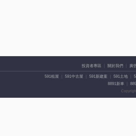
投資者專區
關於我們
廣
591租屋
591中古屋
591新建案
591土地
8891新車
88
Copyrigh