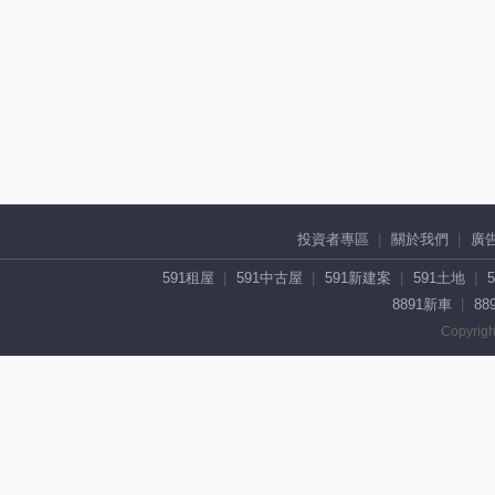
投資者專區
關於我們
廣
591租屋
591中古屋
591新建案
591土地
8891新車
88
Copyrigh