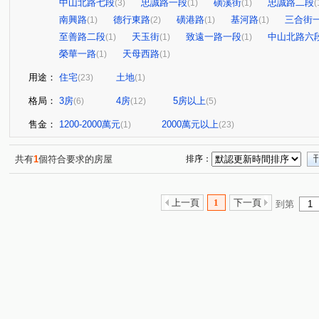
中山北路七段
忠誠路一段
磺溪街
忠誠路二段
(3)
(1)
(1)
(
南興路
德行東路
磺港路
基河路
三合街
(1)
(2)
(1)
(1)
至善路二段
天玉街
致遠一路一段
中山北路六
(1)
(1)
(1)
榮華一路
天母西路
(1)
(1)
用途：
住宅
土地
(23)
(1)
格局：
3房
4房
5房以上
(6)
(12)
(5)
售金：
1200-2000萬元
2000萬元以上
(1)
(23)
共有
1
個符合要求的房屋
排序：
上一頁
1
下一頁
到第