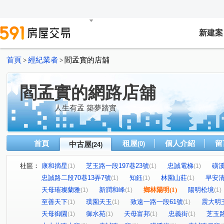
新建案
首頁
經紀業者
閻孟實的店舖
>
>
閻孟實的網路店舖
人生有孟 築夢踏實
首頁
租屋
個人介紹
留
中古屋
(0)
(24)
社區：
康和摘星
芝玉路一段197巷23號
忠誠電梯
磺
(1)
(1)
(1)
忠誠路二段70巷13弄7號
知鈺
林園山莊
早安
(1)
(1)
(1)
天母璀璨蘭雅
新潤和峰
鄉林陽明
(1)
陽明松境
(1)
(1)
(1)
至善天下
璞園天玉
致遠一路一段61號
震大明
(1)
(1)
(1)
天母御園
御水苑
天母富邦
忠義街
芝玉
(1)
(1)
(1)
(1)