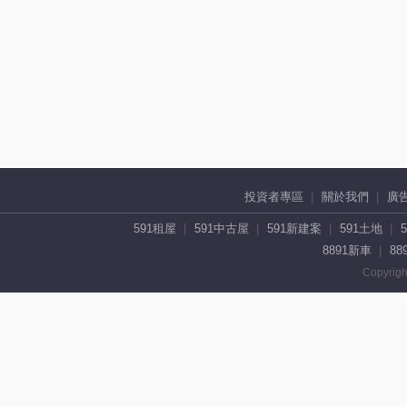
投資者專區
關於我們
廣
591租屋
591中古屋
591新建案
591土地
8891新車
88
Copyrigh