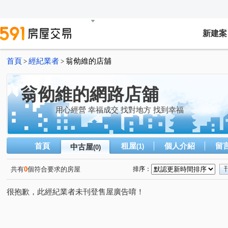
新建案
首頁
經紀業者
翁㑃維的店舖
>
>
翁㑃維的網路店舖
用心經營 幸福成交 找對地方 找到幸福
首頁
租屋
個人介紹
留
中古屋
(1)
(0)
共有
0
個符合要求的房屋
排序：
很抱歉，此經紀業者未刊登售屋廣告唷！