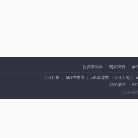
投資者專區
關於我們
廣
591租屋
591中古屋
591新建案
591土地
8891新車
88
Copyrigh