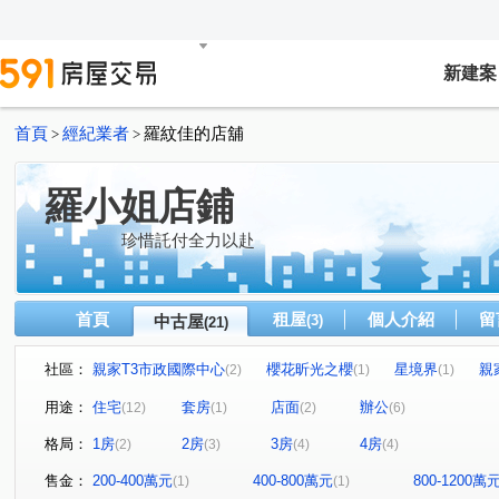
新建案
首頁
經紀業者
羅紋佳的店舖
>
>
羅小姐店鋪
珍惜託付全力以赴
首頁
租屋
個人介紹
留
中古屋
(3)
(21)
社區：
親家T3市政國際中心
櫻花昕光之櫻
星境界
親
(2)
(1)
(1)
NTC國家商貿中心
惠宇一森青
鼎泰中城
u行館
(1)
(1)
(1)
用途：
住宅
套房
店面
辦公
(12)
(1)
(2)
(6)
台中TOP1環球經貿中心
理仁柏舍
元城樂more
(1)
(1)
(1)
格局：
1房
2房
3房
4房
(2)
(3)
(4)
(4)
名媛貴族
遠雄一品
世紀雲品
聯華山莊
(1)
(1)
(1)
(1)
市政路
育才路
公園東路
市政北七路
市
(2)
(1)
(1)
(1)
售金：
200-400萬元
400-800萬元
800-1200萬
(1)
(1)