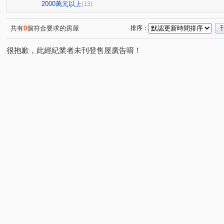
益昌六街
自由路二段
寶慶街
寶山三街
(1)
(1)
(1)
(1)
2000萬元以上
(13)
惠中路
三民路三段
臺灣大道二段
公益路
(1)
(1)
(1)
(1)
新富路
文華路
育樂街
嵩翠路
華美西街
(1)
(1)
(1)
(1)
共有
0
個符合要求的房屋
排序：
很抱歉，此經紀業者未刊登售屋廣告唷！