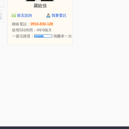
羅紋佳
留言諮詢
我要委託
聯絡電話：
0910-830-128
使用591時間：4年8個月
一週活躍度：
偶爾來一次