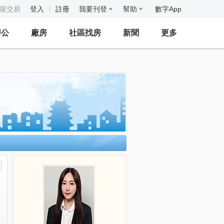
房屋交易
登入
註冊
我要刊登
幫助
數字App
辦公
廠房
社區找房
新聞
更多