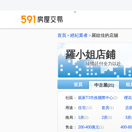
首頁
經紀業者
羅紋佳的店舖
>
>
羅小姐店鋪
珍惜託付全力以赴
首頁
租
中古屋
(21)
社區：
親家T3市政國際中心
櫻花
(2)
NTC國家商貿中心
惠宇一
(1)
用途：
住宅
套房
店
(12)
(1)
台中TOP1環球經貿中心
(1)
格局：
1房
2房
3房
(2)
(3)
名媛貴族
遠雄一品
(1)
(1)
市政路
育才路
公園
(2)
(1)
售金：
200-400萬元
400-
(1)