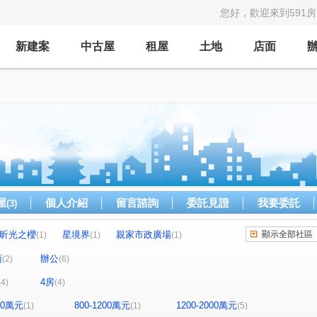
您好，歡迎來到591
新建案
中古屋
租屋
土地
店面
屋
個人介紹
留言諮詢
委託見證
我要委託
(3)
昕光之櫻
星境界
親家市政廣場
顯示全部社區
(1)
(1)
(1)
森青
鼎泰中城
u行館
藝術羅丹
(1)
(1)
(1)
(1)
面
辦公
(2)
(6)
理仁柏舍
元城樂more
龍邦國寶
(1)
(1)
(1)
4房
(4)
(4)
世紀雲品
聯華山莊
中港戰國策
(1)
(1)
(1)
東路
市政北七路
市政北二路
(1)
(1)
(1)
800萬元
800-1200萬元
1200-2000萬元
(1)
(1)
(5)