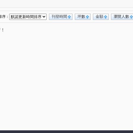
寶慶街
寶山三街
臺灣大道三段
(1)
(1)
(1)
臺灣大道二段
公益路
大墩十二街
(1)
(1)
(1)
街
嵩翠路
華美西街一段
(1)
(1)
(1)
刊登時間
坪數
金額
瀏覽人數
排序：
唷！