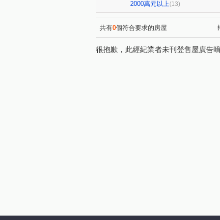
益昌六街
自由路二段
(1)
(1)
2000萬元以上
(13)
惠中路
三民路三段
(1)
(1)
新富路
文華路
育樂
(1)
(1)
共有
0
個符合要求的房屋
很抱歉，此經紀業者未刊登售屋廣告