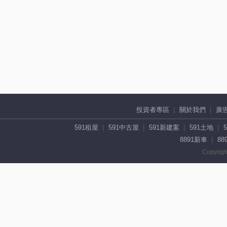
投資者專區
關於我們
廣
591租屋
591中古屋
591新建案
591土地
8891新車
88
Copyrigh