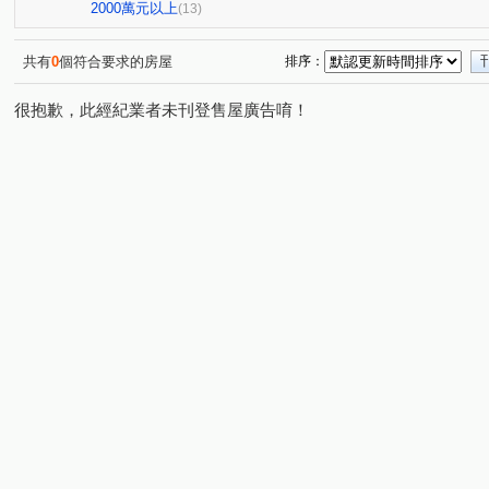
益昌六街
自由路二段
寶慶街
寶山三街
(1)
(1)
(1)
(1)
2000萬元以上
(13)
惠中路
三民路三段
臺灣大道二段
公益路
(1)
(1)
(1)
(1)
新富路
文華路
育樂街
嵩翠路
華美西街
(1)
(1)
(1)
(1)
共有
0
個符合要求的房屋
排序：
很抱歉，此經紀業者未刊登售屋廣告唷！