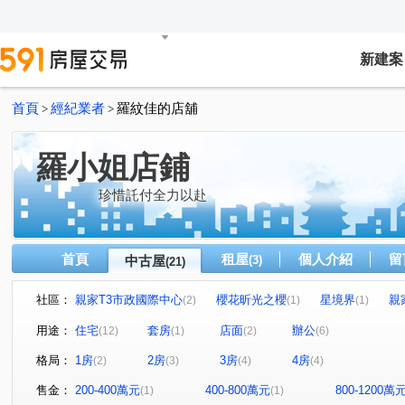
新建案
首頁
經紀業者
羅紋佳的店舖
>
>
羅小姐店鋪
珍惜託付全力以赴
首頁
租屋
個人介紹
留
中古屋
(3)
(21)
社區：
親家T3市政國際中心
櫻花昕光之櫻
星境界
親
(2)
(1)
(1)
NTC國家商貿中心
惠宇一森青
鼎泰中城
u行館
(1)
(1)
(1)
用途：
住宅
套房
店面
辦公
(12)
(1)
(2)
(6)
台中TOP1環球經貿中心
理仁柏舍
元城樂more
(1)
(1)
(1)
格局：
1房
2房
3房
4房
(2)
(3)
(4)
(4)
名媛貴族
遠雄一品
世紀雲品
聯華山莊
(1)
(1)
(1)
(1)
市政路
育才路
公園東路
市政北七路
市
(2)
(1)
(1)
(1)
售金：
200-400萬元
400-800萬元
800-1200萬
(1)
(1)