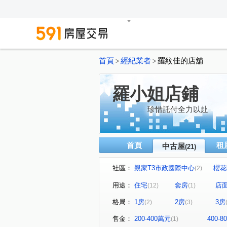
首頁
經紀業者
羅紋佳的店舖
>
>
羅小姐店鋪
珍惜託付全力以赴
首頁
租
中古屋
(21)
社區：
親家T3市政國際中心
櫻花
(2)
NTC國家商貿中心
惠宇一
(1)
用途：
住宅
套房
店
(12)
(1)
台中TOP1環球經貿中心
(1)
格局：
1房
2房
3房
(2)
(3)
名媛貴族
遠雄一品
(1)
(1)
市政路
育才路
公園
(2)
(1)
售金：
200-400萬元
400-
(1)