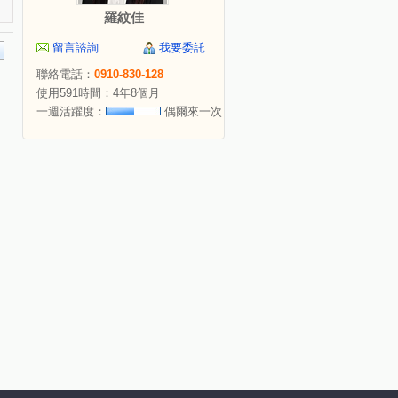
羅紋佳
留言諮詢
我要委託
聯絡電話：
0910-830-128
使用591時間：4年8個月
一週活躍度：
偶爾來一次