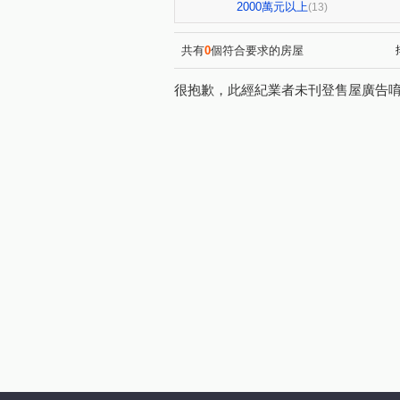
益昌六街
自由路二段
(1)
(1)
2000萬元以上
(13)
惠中路
三民路三段
(1)
(1)
新富路
文華路
育樂
(1)
(1)
共有
0
個符合要求的房屋
很抱歉，此經紀業者未刊登售屋廣告