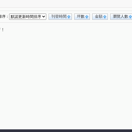
寶慶街
寶山三街
臺灣大道三段
(1)
(1)
(1)
臺灣大道二段
公益路
大墩十二街
(1)
(1)
(1)
街
嵩翠路
華美西街一段
(1)
(1)
(1)
刊登時間
坪數
金額
瀏覽人數
排序：
唷！