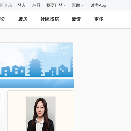
房屋交易
登入
註冊
我要刊登
幫助
數字App
辦公
廠房
社區找房
新聞
更多