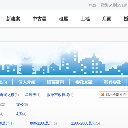
您好，歡迎來到591
新建案
中古屋
租屋
土地
店面
屋
個人介紹
留言諮詢
委託見證
我要委託
(3)
昕光之櫻
星境界
親家市政廣場
顯示全部社區
(1)
(1)
(1)
森青
鼎泰中城
u行館
藝術羅丹
(1)
(1)
(1)
(1)
面
辦公
(2)
(6)
理仁柏舍
元城樂more
龍邦國寶
(1)
(1)
(1)
4房
(4)
(4)
世紀雲品
聯華山莊
中港戰國策
(1)
(1)
(1)
東路
市政北七路
市政北二路
(1)
(1)
(1)
800萬元
800-1200萬元
1200-2000萬元
(1)
(1)
(5)