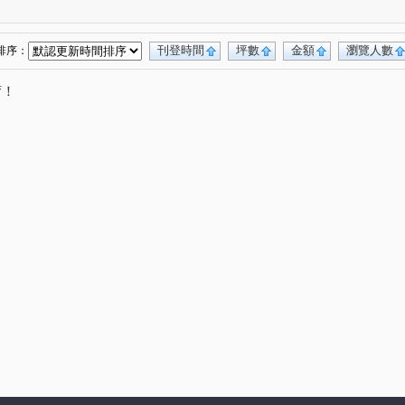
自由路二段
寶慶街
寶山三街
(1)
(1)
(1)
三民路三段
臺灣大道二段
公益路
(1)
(1)
(1)
文華路
育樂街
嵩翠路
華美西街一段
(1)
(1)
(1)
(1)
刊登時間
坪數
金額
瀏覽人數
排序：
唷！