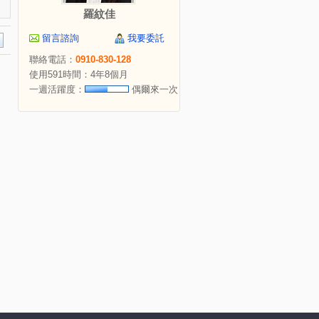
羅紋佳
留言諮詢
我要委託
聯絡電話：
0910-830-128
使用591時間：4年8個月
一週活躍度：
偶爾來一次