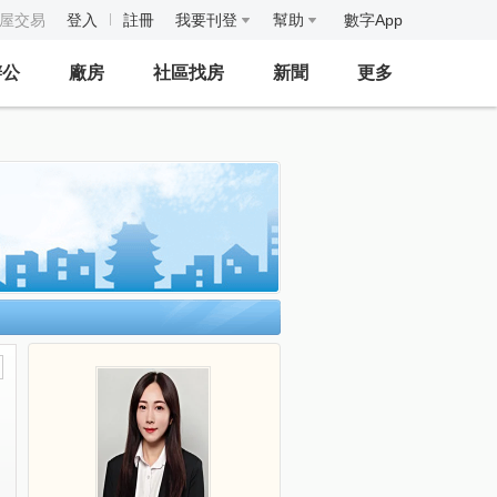
房屋交易
登入
註冊
我要刊登
幫助
數字App
辦公
廠房
社區找房
新聞
更多