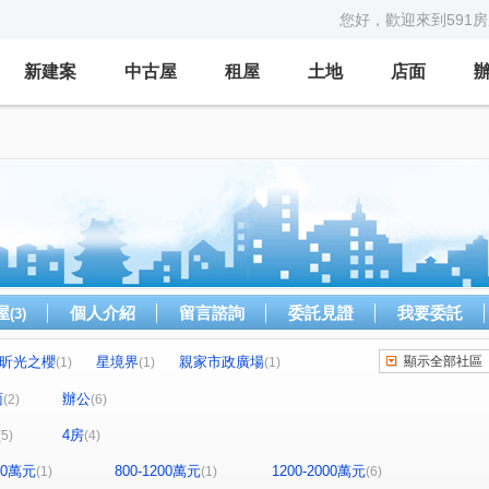
您好，歡迎來到591
新建案
中古屋
租屋
土地
店面
屋
個人介紹
留言諮詢
委託見證
我要委託
(3)
昕光之櫻
星境界
親家市政廣場
顯示全部社區
(1)
(1)
(1)
森青
鼎泰中城
u行館
藝術羅丹
(1)
(1)
(1)
(1)
面
辦公
(2)
(6)
理仁柏舍
元城樂more
龍邦國寶
(1)
(1)
(1)
4房
(5)
(4)
世紀雲品
聯華山莊
中港戰國策
(1)
(1)
(1)
才路
公園東路
市政北七路
(1)
(1)
(1)
800萬元
800-1200萬元
1200-2000萬元
(1)
(1)
(6)