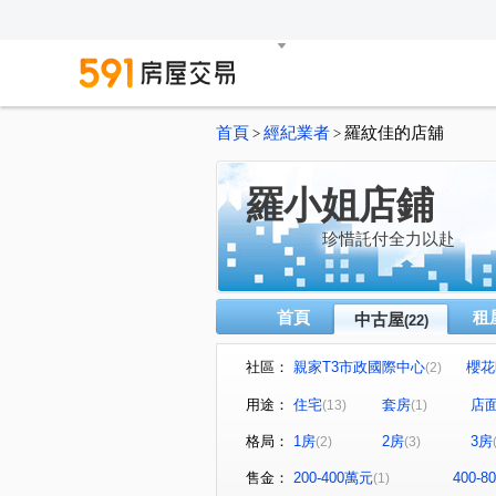
首頁
經紀業者
羅紋佳的店舖
>
>
羅小姐店鋪
珍惜託付全力以赴
首頁
租
中古屋
(22)
社區：
親家T3市政國際中心
櫻花
(2)
NTC國家商貿中心
惠宇一
(1)
用途：
住宅
套房
店
(13)
(1)
台中TOP1環球經貿中心
(1)
格局：
1房
2房
3房
(2)
(3)
名媛貴族
遠雄一品
(1)
(1)
國聚之丘
市政路
育
(1)
(2)
售金：
200-400萬元
400-
(1)