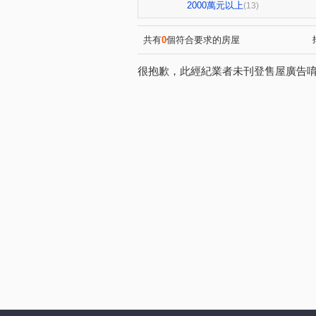
市政北二路
益昌六街
(1)
(1)
2000萬元以上
(13)
臺灣大道三段
惠中路
(1)
(1)
大墩十二街
新富路
(1)
(1)
共有
0
個符合要求的房屋
梅川南街
(1)
很抱歉，此經紀業者未刊登售屋廣告