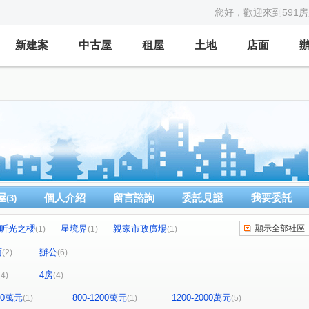
您好，歡迎來到591
新建案
中古屋
租屋
土地
店面
屋
個人介紹
留言諮詢
委託見證
我要委託
(3)
昕光之櫻
星境界
親家市政廣場
顯示全部社區
(1)
(1)
(1)
森青
鼎泰中城
u行館
藝術羅丹
(1)
(1)
(1)
(1)
面
辦公
(2)
(6)
理仁柏舍
元城樂more
龍邦國寶
(1)
(1)
(1)
4房
(4)
(4)
世紀雲品
聯華山莊
中港戰國策
(1)
(1)
(1)
東路
市政北七路
市政北二路
(1)
(1)
(1)
800萬元
800-1200萬元
1200-2000萬元
(1)
(1)
(5)