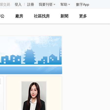
房屋交易
登入
註冊
我要刊登
幫助
數字App
辦公
廠房
社區找房
新聞
更多