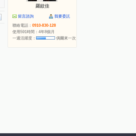
羅紋佳
留言諮詢
我要委託
聯絡電話：
0910-830-128
使用591時間：4年8個月
一週活躍度：
偶爾來一次