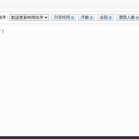
寶慶街
寶山三街
臺灣大道三段
(1)
(1)
(1)
臺灣大道二段
公益路
大墩十二街
(1)
(1)
(1)
街
嵩翠路
華美西街一段
(1)
(1)
(1)
刊登時間
坪數
金額
瀏覽人數
排序：
唷！