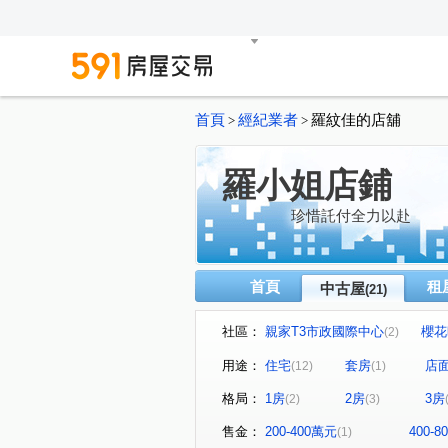
首頁
經紀業者
羅紋佳的店舖
>
>
羅小姐店鋪
珍惜託付全力以赴
首頁
租
中古屋
(21)
社區：
親家T3市政國際中心
櫻花
(2)
NTC國家商貿中心
惠宇一
(1)
用途：
住宅
套房
店
(12)
(1)
台中TOP1環球經貿中心
(1)
格局：
1房
2房
3房
(2)
(3)
名媛貴族
遠雄一品
(1)
(1)
市政路
育才路
公園
(2)
(1)
售金：
200-400萬元
400-
(1)