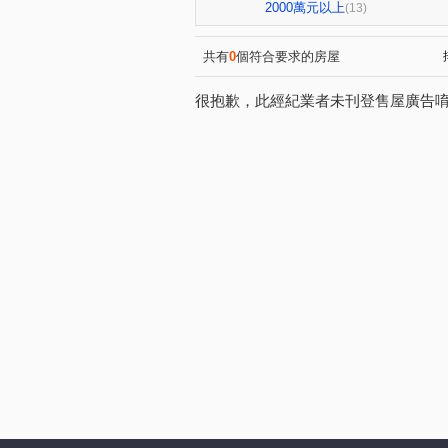
益昌六街
自由路二段
(1)
(1)
2000萬元以上
(13)
惠中路
三民路三段
(1)
(1)
新富路
文華路
育樂
(1)
(1)
共有
0
個符合要求的房屋
很抱歉，此經紀業者未刊登售屋廣告