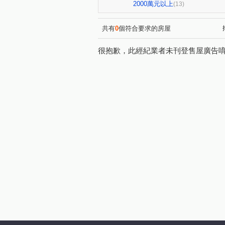
益昌六街
自由路二段
(1)
(1)
2000萬元以上
(13)
惠中路
三民路三段
(1)
(1)
新富路
文華路
育樂
(1)
(1)
共有
0
個符合要求的房屋
很抱歉，此經紀業者未刊登售屋廣告