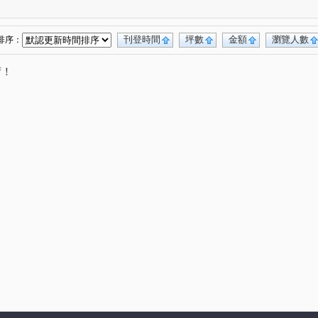
寶慶街
寶山三街
臺灣大道三段
(1)
(1)
(1)
臺灣大道二段
公益路
大墩十二街
(1)
(1)
(1)
街
嵩翠路
華美西街一段
(1)
(1)
(1)
刊登時間
坪數
金額
瀏覽人數
排序：
唷！