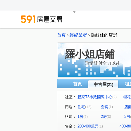
首頁
經紀業者
羅紋佳的店舖
>
>
羅小姐店鋪
珍惜託付全力以赴
首頁
租
中古屋
(21)
社區：
親家T3市政國際中心
櫻花
(2)
NTC國家商貿中心
惠宇一
(1)
用途：
住宅
套房
店
(12)
(1)
台中TOP1環球經貿中心
(1)
格局：
1房
2房
3房
(2)
(3)
名媛貴族
遠雄一品
(1)
(1)
市政路
育才路
公園
(2)
(1)
售金：
200-400萬元
400-
(1)