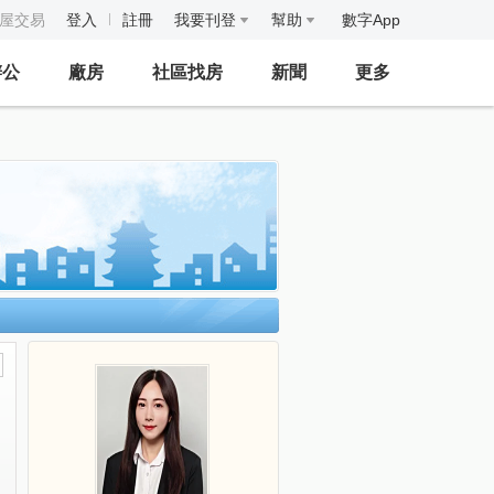
房屋交易
登入
註冊
我要刊登
幫助
數字App
辦公
廠房
社區找房
新聞
更多