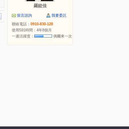
羅紋佳
留言諮詢
我要委託
聯絡電話：
0910-830-128
使用591時間：4年8個月
一週活躍度：
偶爾來一次