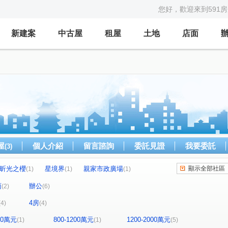
您好，歡迎來到591
新建案
中古屋
租屋
土地
店面
屋
個人介紹
留言諮詢
委託見證
我要委託
(3)
昕光之櫻
星境界
親家市政廣場
顯示全部社區
(1)
(1)
(1)
森青
鼎泰中城
u行館
藝術羅丹
(1)
(1)
(1)
(1)
面
辦公
(2)
(6)
理仁柏舍
元城樂more
龍邦國寶
(1)
(1)
(1)
4房
(4)
(4)
世紀雲品
聯華山莊
中港戰國策
(1)
(1)
(1)
東路
市政北七路
市政北二路
(1)
(1)
(1)
800萬元
800-1200萬元
1200-2000萬元
(1)
(1)
(5)