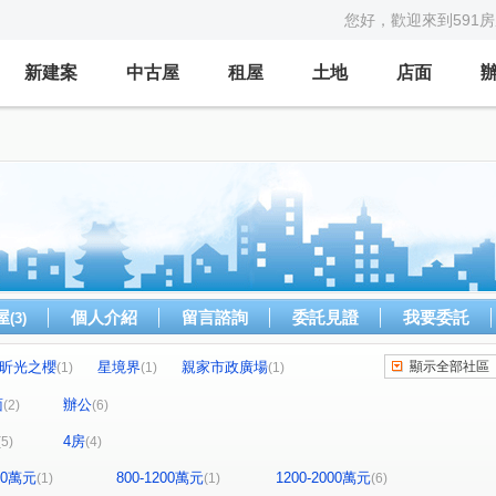
您好，歡迎來到591
新建案
中古屋
租屋
土地
店面
屋
個人介紹
留言諮詢
委託見證
我要委託
(3)
昕光之櫻
星境界
親家市政廣場
顯示全部社區
(1)
(1)
(1)
森青
鼎泰中城
u行館
藝術羅丹
(1)
(1)
(1)
(1)
面
辦公
(2)
(6)
理仁柏舍
元城樂more
龍邦國寶
(1)
(1)
(1)
4房
(5)
(4)
世紀雲品
聯華山莊
中港戰國策
(1)
(1)
(1)
才路
公園東路
市政北七路
(1)
(1)
(1)
800萬元
800-1200萬元
1200-2000萬元
(1)
(1)
(6)