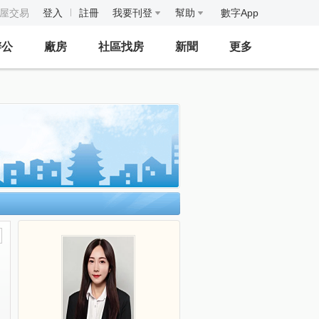
房屋交易
登入
註冊
我要刊登
幫助
數字App
辦公
廠房
社區找房
新聞
更多