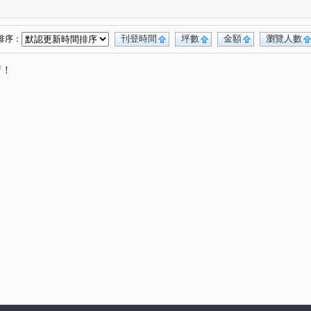
自由路二段
寶慶街
寶山三街
(1)
(1)
(1)
三民路三段
臺灣大道二段
公益路
(1)
(1)
(1)
文華路
育樂街
嵩翠路
華美西街一段
(1)
(1)
(1)
(1)
刊登時間
坪數
金額
瀏覽人數
排序：
唷！