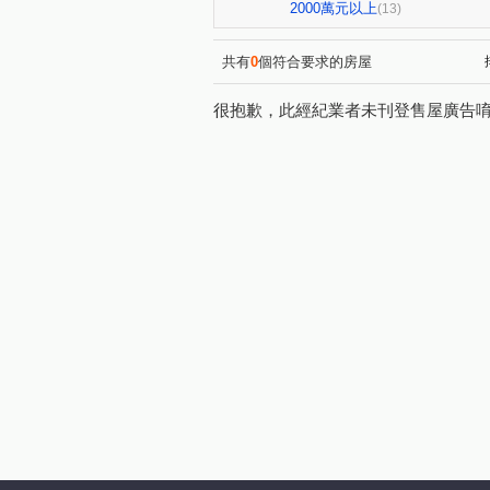
市政北二路
益昌六街
(1)
(1)
2000萬元以上
(13)
臺灣大道三段
惠中路
(1)
(1)
大墩十二街
新富路
(1)
(1)
共有
0
個符合要求的房屋
梅川南街
(1)
很抱歉，此經紀業者未刊登售屋廣告