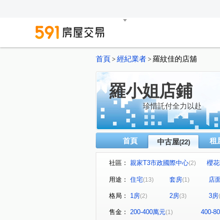
首頁
經紀業者
羅紋佳的店舖
>
>
羅小姐店鋪
珍惜託付全力以赴
首頁
租
中古屋
(22)
社區：
親家T3市政國際中心
櫻花
(2)
NTC國家商貿中心
惠宇一
(1)
用途：
住宅
套房
店
(13)
(1)
台中TOP1環球經貿中心
(1)
格局：
1房
2房
3房
(2)
(3)
名媛貴族
遠雄一品
(1)
(1)
國聚之丘
市政路
育
(1)
(2)
售金：
200-400萬元
400-
(1)