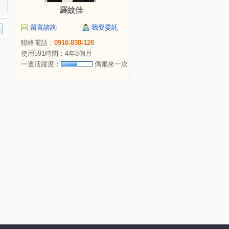
羅紋佳
留言諮詢
我要委託
聯絡電話：
0910-830-128
使用591時間：4年8個月
一週活躍度：
偶爾來一次