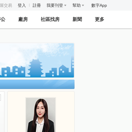
房屋交易
登入
註冊
我要刊登
幫助
數字App
辦公
廠房
社區找房
新聞
更多