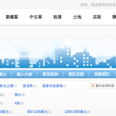
您好，歡迎來到591
新建案
中古屋
租屋
土地
店面
屋
個人介紹
留言諮詢
委託見證
我要委託
(3)
昕光之櫻
星境界
親家市政廣場
顯示全部社區
(1)
(1)
(1)
森青
鼎泰中城
u行館
藝術羅丹
(1)
(1)
(1)
(1)
面
辦公
(2)
(6)
理仁柏舍
元城樂more
龍邦國寶
(1)
(1)
(1)
4房
(5)
(4)
世紀雲品
聯華山莊
中港戰國策
(1)
(1)
(1)
才路
公園東路
市政北七路
(1)
(1)
(1)
800萬元
800-1200萬元
1200-2000萬元
(1)
(1)
(6)