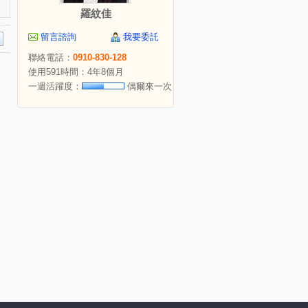
羅紋佳
留言諮詢
我要委託
聯絡電話：
0910-830-128
使用591時間：4年8個月
一週活躍度：
偶爾來一次