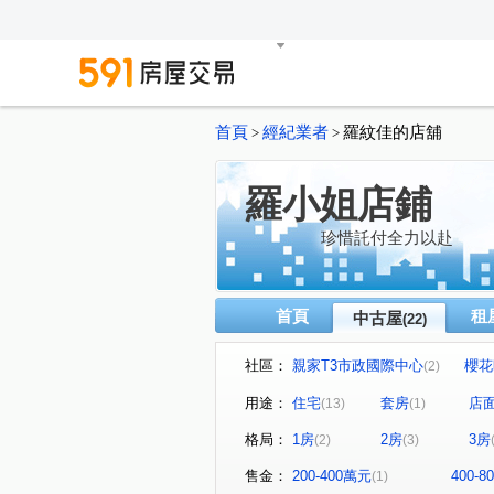
首頁
經紀業者
羅紋佳的店舖
>
>
羅小姐店鋪
珍惜託付全力以赴
首頁
租
中古屋
(22)
社區：
親家T3市政國際中心
櫻花
(2)
NTC國家商貿中心
惠宇一
(1)
用途：
住宅
套房
店
(13)
(1)
台中TOP1環球經貿中心
(1)
格局：
1房
2房
3房
(2)
(3)
名媛貴族
遠雄一品
(1)
(1)
國聚之丘
市政路
育
(1)
(2)
售金：
200-400萬元
400-
(1)