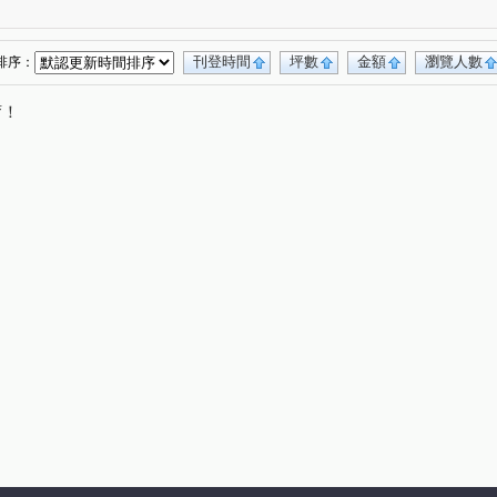
自由路二段
寶慶街
寶山三街
(1)
(1)
(1)
三民路三段
臺灣大道二段
公益路
(1)
(1)
(1)
文華路
育樂街
嵩翠路
華美西街一段
(1)
(1)
(1)
(1)
刊登時間
坪數
金額
瀏覽人數
排序：
唷！