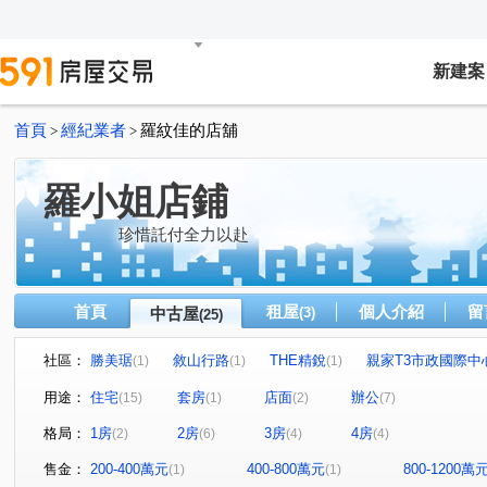
新建案
首頁
經紀業者
羅紋佳的店舖
>
>
羅小姐店鋪
珍惜託付全力以赴
首頁
租屋
個人介紹
留
中古屋
(3)
(25)
社區：
勝美琚
敘山行路
THE精銳
親家T3市政國際中
(1)
(1)
(1)
星境界
親家市政廣場
NTC國家商貿中心
惠宇
(1)
(1)
(1)
用途：
住宅
套房
店面
辦公
(15)
(1)
(2)
(7)
u行館
藝術羅丹
台中TOP1環球經貿中心
理仁
(1)
(1)
(1)
格局：
1房
2房
3房
4房
(2)
(6)
(4)
(4)
龍邦國寶
名媛貴族
遠雄一品
世紀雲品
(1)
(1)
(1)
(1)
中港戰國策
建功路
精科路
敦和路
市政
(1)
(1)
(1)
(1)
售金：
200-400萬元
400-800萬元
800-1200萬
(1)
(1)