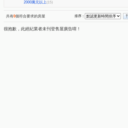
公園東路
市政北七路
市政北二路
益昌六街
(1)
(1)
(1)
(1)
2000萬元以上
(15)
寶慶街
寶山三街
臺灣大道三段
惠中路
(1)
(1)
(1)
(1)
臺灣大道二段
公益路
大墩十二街
新富路
(1)
(1)
(1)
(1)
共有
0
個符合要求的房屋
排序：
嵩翠路
華美西街一段
(1)
(1)
很抱歉，此經紀業者未刊登售屋廣告唷！