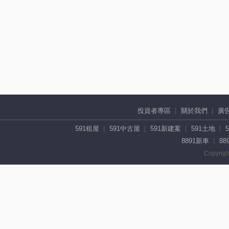
投資者專區
關於我們
廣
591租屋
591中古屋
591新建案
591土地
8891新車
88
Copyrigh