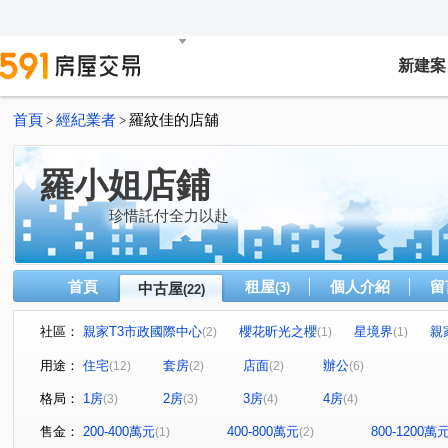
新建案
首頁
經紀業者
羅紋佳的店舖
>
>
羅小姐店鋪
珍惜託付全力以赴
首頁
租屋
個人介紹
留
中古屋
(3)
(22)
社區：
親家T3市政國際中心
櫻花昕光之櫻
星境界
親
(2)
(1)
(1)
NTC國家商貿中心
惠宇一森青
鼎泰中城
u行館
(1)
(1)
(1)
用途：
住宅
套房
店面
辦公
(12)
(2)
(2)
(6)
台中TOP1環球經貿中心
理仁柏舍
龍邦國寶
(1)
(1)
(1)
格局：
1房
2房
3房
4房
(3)
(3)
(4)
(4)
遠雄一品
世紀雲品
聯華山莊
中港戰國策
(1)
(1)
(1)
(1)
廣三摩登市
市政路
育才路
公園東路
市
(1)
(2)
(1)
(1)
售金：
200-400萬元
400-800萬元
800-1200萬
(1)
(2)