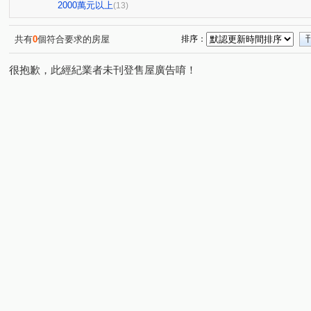
市政北二路
益昌六街
自由路二段
寶慶街
(1)
(1)
(1)
(1)
2000萬元以上
(13)
臺灣大道三段
惠中路
臺灣大道二段
公益路
(1)
(1)
(1)
(1)
新富路
文華路
育樂街
嵩翠路
華美西街
(1)
(1)
(1)
(1)
共有
0
個符合要求的房屋
排序：
美村路一段
(1)
很抱歉，此經紀業者未刊登售屋廣告唷！