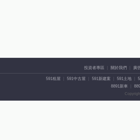
投資者專區
關於我們
廣
591租屋
591中古屋
591新建案
591土地
8891新車
88
Copyrigh