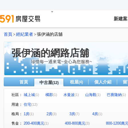
新建案
首頁
經紀業者
張伊涵的店舖
>
>
張伊涵的網路店舖
珍惜每一通來電~全心為您服務~
首頁
租屋
個人介紹
留
中古屋
(4)
(12)
社區：
城上城
橘郡
水曼波
山海觀
巴賽隆納
(1)
(1)
(1)
(1)
(1)
龍騰大地
願景天下
第一特獎
麥金路
中
(1)
(1)
(1)
(2)
用途：
住宅
(12)
西定路
新豐街
明燈路三段
安一路
復興
(1)
(1)
(1)
(1)
格局：
1房
2房
3房
4房
(1)
(3)
(7)
(1)
樂利二街
深溪路
(1)
(1)
售金：
200-400萬元
400-800萬元
800-1200萬
(1)
(3)