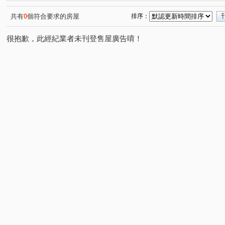
共有
0
個符合要求的房屋
排序：
很抱歉，此經紀業者未刊登售屋廣告唷！