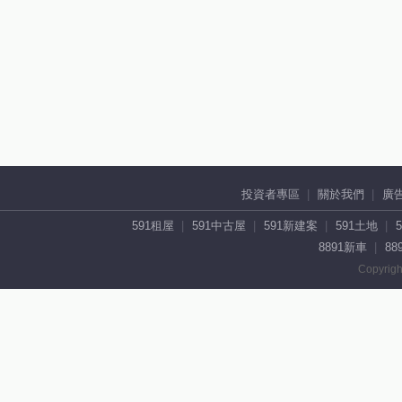
投資者專區
關於我們
廣
591租屋
591中古屋
591新建案
591土地
8891新車
88
Copyrigh