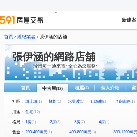
新建案
首頁
經紀業者
張伊涵的店舖
>
>
張伊涵的網路店舖
珍惜每一通來電~全心為您服務~
首頁
租屋
個人介紹
留
中古屋
(4)
(12)
社區：
城上城
橘郡
水曼波
山海觀
巴賽隆納
(1)
(1)
(1)
(1)
(1)
龍騰大地
願景天下
第一特獎
麥金路
中
(1)
(1)
(1)
(2)
用途：
住宅
(12)
西定路
新豐街
明燈路三段
安一路
復興
(1)
(1)
(1)
(1)
格局：
1房
2房
3房
4房
(1)
(3)
(7)
(1)
樂利二街
深溪路
(1)
(1)
售金：
200-400萬元
400-800萬元
800-1200萬
(1)
(3)