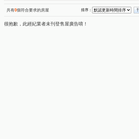
共有
0
個符合要求的房屋
排序：
很抱歉，此經紀業者未刊登售屋廣告唷！