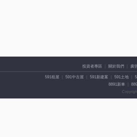
投資者專區
關於我們
廣
591租屋
591中古屋
591新建案
591土地
8891新車
88
Copyrigh