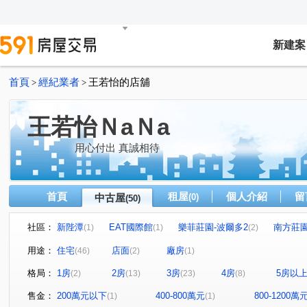
新建案
首頁
經紀業者
王若怡的店舖
>
>
王若怡ＮaＮa
用心付出 真誠相待
首頁
租屋
個人介紹
留
中古屋
(0)
(50)
社區：
新陛潭
EAT國際館
樂菲莊園-波爾多2
南方莊
(1)
(1)
(2)
夏木漱石行雲區
仁愛壹邸
青山郡大樓
尼斯公
(1)
(1)
(1)
用途：
住宅
店面
廠房
(46)
(2)
(1)
合陽天擎
映水堂
誠一
新美齊硯
雙捷WI
(1)
(1)
(1)
(1)
格局：
1房
2房
3房
4房
5房以
(2)
(13)
(23)
(8)
青泉岡
鳳翔
滿意家
天闊
台北公館
(1)
(1)
(1)
(1)
(1)
薪世界A區
禾禾好好
經典歐洲
湯泉首席
(1)
(1)
(1)
(1)
售金：
200萬元以下
400-800萬元
800-1200萬
(1)
(1)