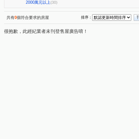
向陽門第
和風集
上碧潭
雄霸雙星
別墅
(1)
(1)
(1)
(1)
2000萬元以上
(30)
景福街
明德路
忠孝東路五段
檳榔路
央
(1)
(1)
(1)
(1)
中正路
辛亥路四段
板南路
政大二街
仁
(4)
(1)
(1)
(1)
共有
0
個符合要求的房屋
排序：
秀朗路三段
新和街
建國路
孝六街
新店
(1)
(1)
(1)
(1)
很抱歉，此經紀業者未刊登售屋廣告唷！
寶慶街
健康路
保健路
延平南路
民族路
(1)
(1)
(1)
(1)
(
十四張路
中興路三段
竹林路
斯馨路
安
(2)
(1)
(1)
(1)
復興路
百忍街
木柵路一段
永平街
民樂
(1)
(1)
(1)
(1)
三民路
福興路
合作路
安和路二段
興隆
(1)
(1)
(1)
(1)