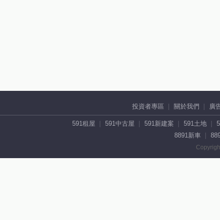
投資者專區
關於我們
廣
591租屋
591中古屋
591新建案
591土地
8891新車
88
Copyrigh