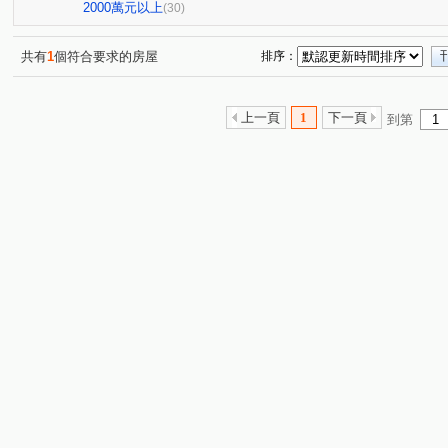
向陽門第
和風集
上碧潭
雄霸雙星
別墅
(1)
(1)
(1)
(1)
2000萬元以上
(30)
景福街
明德路
忠孝東路五段
檳榔路
央
(1)
(1)
(1)
(1)
中正路
辛亥路四段
板南路
政大二街
仁
(4)
(1)
(1)
(1)
共有
1
個符合要求的房屋
排序：
秀朗路三段
新和街
建國路
孝六街
新店
(1)
(1)
(1)
(1)
寶慶街
健康路
保健路
延平南路
民族路
(1)
(1)
(1)
(1)
(
上一頁
1
下一頁
到第
十四張路
中興路三段
竹林路
斯馨路
安
(2)
(1)
(1)
(1)
復興路
百忍街
木柵路一段
永平街
民樂
(1)
(1)
(1)
(1)
三民路
福興路
合作路
安和路二段
興隆
(1)
(1)
(1)
(1)