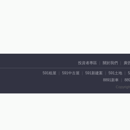
投資者專區
關於我們
廣
591租屋
591中古屋
591新建案
591土地
8891新車
88
Copyrigh