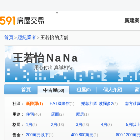
新建案
首頁
經紀業者
王若怡的店舖
>
>
王若怡ＮaＮa
用心付出 真誠相待
首頁
租屋
個人介紹
留
中古屋
(0)
(50)
社區：
新陛潭
(1)
EAT國際館
樂菲莊園-波爾多2
南方莊
(1)
(2)
夏木漱石行雲區
仁愛壹邸
青山郡大樓
尼斯公
(1)
(1)
(1)
用途：
住宅
店面
廠房
(46)
(2)
(1)
合陽天擎
映水堂
誠一
新美齊硯
雙捷WI
(1)
(1)
(1)
(1)
格局：
1房
2房
3房
4房
5房以
(2)
(13)
(23)
(8)
青泉岡
鳳翔
滿意家
天闊
台北公館
(1)
(1)
(1)
(1)
(1)
薪世界A區
禾禾好好
經典歐洲
湯泉首席
(1)
(1)
(1)
(1)
售金：
200萬元以下
400-800萬元
800-1200萬
(1)
(1)