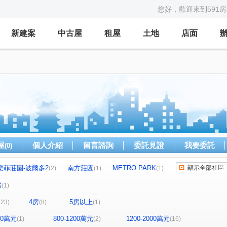
您好，歡迎來到591
新建案
中古屋
租屋
土地
店面
屋
個人介紹
留言諮詢
委託見證
我要委託
(0)
樂菲莊園-波爾多2
南方莊園
METRO PARK
顯示全部社區
(2)
(1)
(1)
青山郡大樓
尼斯公爵
中和100
(1)
(1)
(1)
(1)
房
(1)
一
新美齊硯
雙捷WIN
聯上澐朗
(1)
(1)
(1)
(1)
4房
5房以上
(23)
(8)
(1)
天闊
台北公館
尚青苑
1)
(1)
(1)
(1)
經典歐洲
湯泉首席
希望之河
(1)
(1)
(1)
800萬元
800-1200萬元
1200-2000萬元
(1)
(2)
(16)