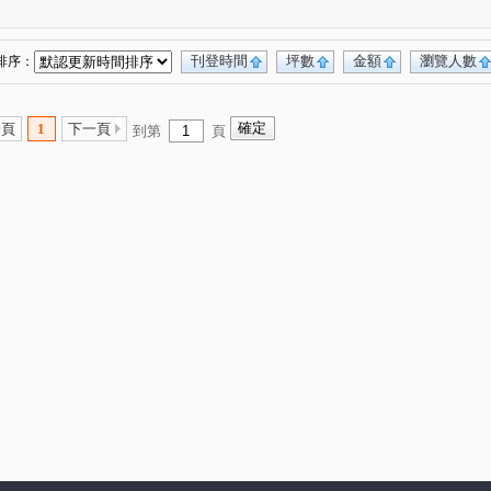
碧潭
雄霸雙星
別墅天廈
北宜路二段
(1)
(1)
(1)
(3)
東路五段
檳榔路
央北二路
建康路
(1)
(1)
(2)
(1)
板南路
政大二街
仁愛路一段
桂林路
(1)
(1)
(1)
(1)
刊登時間
坪數
金額
瀏覽人數
排序：
建國路
孝六街
新店後街
安光路
(1)
(1)
(1)
(1)
路
延平南路
民族路
文化路
(1)
(1)
(1)
(1)
一頁
1
下一頁
到第
頁
竹林路
斯馨路
安民街
環河路
(1)
(1)
(1)
(2)
路一段
永平街
民樂路
中央三街
(1)
(1)
(1)
(1)
路
安和路二段
興隆路四段
(1)
(1)
(1)