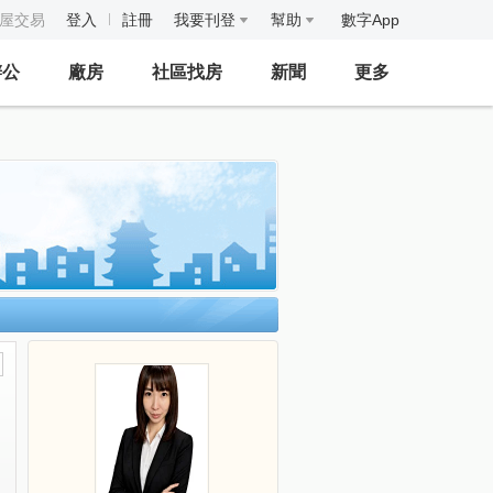
房屋交易
登入
註冊
我要刊登
幫助
數字App
辦公
廠房
社區找房
新聞
更多