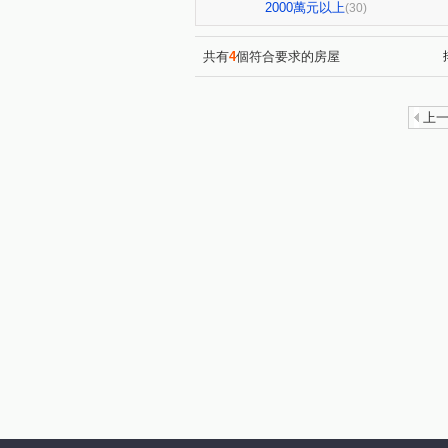
向陽門第
和風集
上
(1)
(1)
2000萬元以上
(30)
景福街
明德路
忠孝
(1)
(1)
中正路
(4)
辛亥路四段
(1)
共有
4
個符合要求的房屋
秀朗路三段
新和街
(1)
(1)
寶慶街
健康路
保健
(1)
(1)
上
十四張路
中興路三段
(2)
(1)
復興路
百忍街
木柵
(1)
(1)
三民路
福興路
合作
(1)
(1)