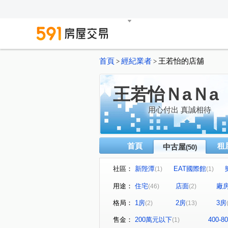
首頁
經紀業者
王若怡的店舖
>
>
王若怡ＮaＮa
用心付出 真誠相待
首頁
租
中古屋
(50)
社區：
新陛潭
EAT國際館
(1)
(1)
夏木漱石行雲區
仁愛壹邸
(1)
用途：
住宅
店面
廠
(46)
(2)
合陽天擎
映水堂
誠
(1)
(1)
格局：
1房
2房
3房
(2)
(13)
青泉岡
鳳翔
滿意家
(1)
(1)
(
薪世界A區
禾禾好好
(1)
(1)
售金：
200萬元以下
400-
(1)