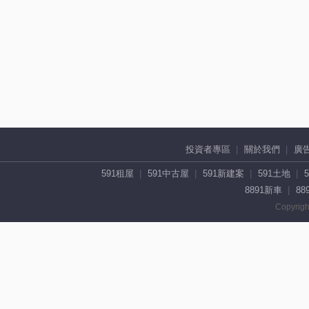
投資者專區
關於我們
廣
591租屋
591中古屋
591新建案
591土地
8891新車
88
Copyrigh