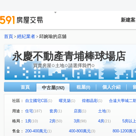
新建案
首頁
經紀業者
邱婉瑜的店舖
>
>
永慶不動產青埔棒球場店
買賣房屋✩土地✩請選擇我們✩
首頁
租屋
個人介紹
中古屋
(0)
(192)
社區：
自立國宅C區
曜見築
煌都晶彩
合遠大學城二
(1)
(1)
(1)
麒寶國際會館
冠德青璞匯
華固天圓
博市國宅
(2)
(2)
(2)
(
用途：
住宅
套房
店面
土地
(187)
(1)
(1)
(3)
閣美學
新潤 A18
竹風青庭
宜誠日日和
(5)
(5)
(2)
(2)
格局：
1房
2房
3房
4房
5房以
(10)
(50)
(98)
(21)
櫻花緻
法國賞
宜雄國瑭
“無”
連都大地三
(2)
(3)
(4)
(1)
方好
成家大璽
巨星生活家
維多利亞
合
(2)
(1)
(1)
(1)
售金：
200-400萬元
400-800萬元
800-1200萬
(1)
(3)