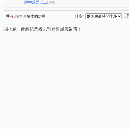
亞昕喜徠登
昇捷高第
合雄天好韻
禾林Rich On
(3)
(1)
(2)
2000萬元以上
(104)
青朗
桃大詠
首富
宜雄湛
天曜
青
(2)
(7)
(7)
(2)
(2)
國峰苑
明德路明駝一村7號
禾林Rich one 2.0
(4)
(1)
(3)
共有
0
個符合要求的房屋
排序：
偉築新豐洲
青之上河
MY CASA
國際ONE
(3)
(11)
(2)
(1)
很抱歉，此經紀業者未刊登售屋廣告唷！
一品院
青墨集
立冠敦皇10(大樓區)
站前A+
(2)
(4)
(2)
(1)
鴻築吾江
美的世界
昇捷雲濤
新森活
威
(7)
(1)
(5)
(1)
昭揚大耀
新潤國品苑
臻品
花田囍市
桃
(1)
(1)
(1)
(3)
海華國際星鑽
國庭苑
新潤明日朗朗
鼎藏大硯
(2)
(1)
(2)
中悦栢軒
高鐵站前路462號
新潤明日禾禾
尊
(4)
(1)
(1)
威均帝璽
欣懋極綻
謙成富玉
鉅陞日和花園
(1)
(1)
(2)
(2)
國家苑
皇家宮庭
豐田大郡
宏普光年世界館
(1)
(1)
(1)
(1)
國都苑
豐悦
智富城
遠雄龍岡
合遠大學
(1)
(1)
(1)
(1)
璞園畾畾青
楊梅段
新中北路
榮安一街
(1)
(1)
(1)
(1)
興仁路二段
民權路四段
高鐵南路二段
領航北
(2)
(2)
(5)
銘傳街
六合一街
青埔二街
春德路
領航
(1)
(1)
(8)
(5)
青峰路二段
領航南路四段
青溪路一段
三光路
(5)
(1)
(2)
(
永福路
華勛街
永順一街
領航南路四段
(1)
(1)
(2)
(1)
建國路
高鐵站前路
經國路
永順街
青商
(1)
(4)
(1)
(2)
中豐路南勢一段
青埔四街
致祥一街
領航南路
(2)
(4)
(8)