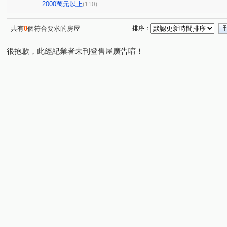
禾林Rich One
宜雄丰賦
青朗
桃大詠
首
(4)
(2)
(2)
(8)
2000萬元以上
(110)
天曜
青埔帝寶
聯上世紀
國峰苑
明德路
(3)
(1)
(3)
(4)
禾林Rich one 2.0
楓之墅
偉築新豐洲
青之上
(3)
(1)
(3)
共有
0
個符合要求的房屋
排序：
國際ONE
新大南青山
一品院
青墨集
立
(1)
(3)
(2)
(4)
很抱歉，此經紀業者未刊登售屋廣告唷！
站前A+
櫻花緻
皇普園首之道
鴻築吾江
(1)
(2)
(3)
(7)
昇捷雲濤
新森活
威均園舞曲
昭揚大耀
(6)
(1)
(1)
(1)
花田囍市
桃大真
一品閣
海華國際星鑽
(3)
(1)
(2)
(3)
新潤明日朗朗
鼎藏大硯二期
太子馥2
中悦栢軒
(2)
(1)
(1)
高鐵站前路462號
新潤明日禾禾
尊騰音悅廳
(1)
(1)
(1)
欣懋極綻
謙成富玉
鉅陞日和花園
尊藏帝苑
(1)
(2)
(2)
(1)
皇家宮庭
豐田大郡
宏普光年世界館
海華大帝
(1)
(1)
(1)
(
豐悦
智富城
遠雄龍岡
合遠大學城
太睿A
(1)
(1)
(1)
(2)
和耀恆美
高鐵站前路390號
天麒宏竹
昇捷天
(1)
(1)
(1)
明駝一村
桂冠國際花園
巴黎春天
新潤君頤
(1)
(1)
(1)
(1)
新中北路
榮安一街
興德路
富平街
興仁
(1)
(1)
(2)
(1)
民權路四段
高鐵南路二段
領航北路二段
成章
(2)
(4)
(8)
六合一街
青埔二街
春德路
領航北路一段
(1)
(8)
(5)
(1)
三光路
廣泰路
永福路
華勛街
永順一街
(3)
(2)
(1)
(1)
(
高城八街
科五街
建國路
高鐵站前路
經
(1)
(1)
(1)
(5)