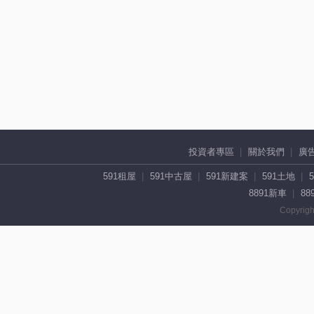
投資者專區
關於我們
廣
591租屋
591中古屋
591新建案
591土地
8891新車
88
Copyrigh