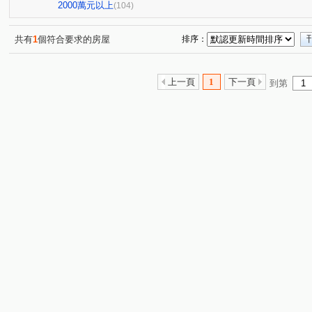
亞昕喜徠登
昇捷高第
合雄天好韻
禾林Rich On
(3)
(1)
(2)
2000萬元以上
(104)
青朗
桃大詠
首富
宜雄湛
天曜
青
(2)
(7)
(7)
(2)
(2)
國峰苑
明德路明駝一村7號
禾林Rich one 2.0
(4)
(1)
(3)
共有
1
個符合要求的房屋
排序：
偉築新豐洲
青之上河
MY CASA
國際ONE
(3)
(11)
(2)
(1)
一品院
青墨集
立冠敦皇10(大樓區)
站前A+
(2)
(4)
(2)
(1)
上一頁
1
下一頁
到第
鴻築吾江
美的世界
昇捷雲濤
新森活
威
(7)
(1)
(5)
(1)
昭揚大耀
新潤國品苑
臻品
花田囍市
桃
(1)
(1)
(2)
(3)
海華國際星鑽
國庭苑
新潤明日朗朗
鼎藏大硯
(2)
(1)
(2)
中悦栢軒
高鐵站前路462號
新潤明日禾禾
尊
(4)
(1)
(1)
威均帝璽
欣懋極綻
謙成富玉
鉅陞日和花園
(1)
(1)
(2)
(2)
國家苑
皇家宮庭
豐田大郡
宏普光年世界館
(1)
(1)
(1)
(1)
國都苑
豐悦
智富城
遠雄龍岡
合遠大學
(1)
(1)
(1)
(1)
璞園畾畾青
和耀恆美
楊梅段
新中北路
(1)
(1)
(1)
(1)
富平街
興仁路二段
民權路四段
高鐵南路二段
(1)
(2)
(2)
(
成章三街
銘傳街
六合一街
青埔二街
春
(1)
(1)
(1)
(8)
領航北路一段
青峰路二段
領航南路四段
青溪
(1)
(5)
(1)
廣泰路
永福路
華勛街
永順一街
領航南
(2)
(1)
(1)
(2)
科五街
建國路
高鐵站前路
經國路
永順
(1)
(1)
(4)
(1)
中豐路南勢一段
青埔四街
致祥一街
領航南路
(2)
(4)
(8)