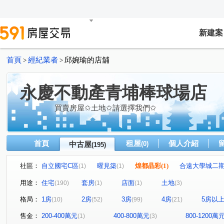
新建案
首頁
經紀業者
邱婉瑜的店舖
>
>
永慶不動產青埔棒球場店
買賣房屋✩土地✩請選擇我們✩
首頁
租屋
個人介紹
中古屋
(0)
(195)
社區：
自立國宅C區
曜見築
煌都晶彩
(1)
合遠大學城二
(1)
(1)
麒寶國際會館
冠德青璞匯
華固天圓
博市國宅
(2)
(2)
(2)
(
用途：
住宅
套房
店面
土地
(190)
(1)
(1)
(3)
閣美學
新潤 A18
竹風青庭
宜誠日日和
(5)
(5)
(1)
(2)
格局：
1房
2房
3房
4房
5房以
(10)
(52)
(99)
(21)
櫻花緻
法國賞
宜雄國瑭
“無”
連都大地三
(2)
(3)
(4)
(1)
方好
成家大璽
巨星生活家
維多利亞
合
(2)
(1)
(1)
(1)
售金：
200-400萬元
400-800萬元
800-1200萬
(1)
(3)