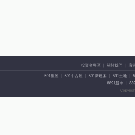
投資者專區
關於我們
廣
591租屋
591中古屋
591新建案
591土地
8891新車
88
Copyrigh