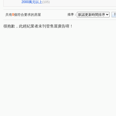
維多利亞
合雄新站
亞昕喜徠登
昇捷高第
(1)
(1)
(3)
(1)
2000萬元以上
(105)
禾林Rich One
宜雄丰賦
青朗
桃大詠
首
(4)
(2)
(2)
(7)
天曜
青埔帝寶
聯上世紀
國峰苑
明德路
(2)
(1)
(2)
(4)
共有
0
個符合要求的房屋
排序：
禾林Rich one 2.0
楓之墅
偉築新豐洲
青之上
(3)
(1)
(3)
很抱歉，此經紀業者未刊登售屋廣告唷！
國際ONE
新大南青山
一品院
富宇東方悅
(1)
(3)
(2)
(2)
站前A+
皇普園首之道
鴻築吾江
美的世界
(1)
(3)
(7)
(1)
新森活
威均園舞曲
昭揚大耀
新潤國品苑
(1)
(1)
(1)
(1)
桃大真
一品閣
海華國際星鑽
國庭苑
新
(1)
(2)
(2)
(1)
鼎藏大硯二期
太子馥2
中悦栢軒
高鐵站前路46
(1)
(1)
(4)
新潤明日禾禾
尊騰音悅廳
菁美學
威均帝璽
(1)
(1)
(2)
(1)
謙成富玉
鉅陞日和花園
尊藏帝苑
國家苑
(2)
(2)
(1)
(1)
豐田大郡
宏普光年世界館
海華大帝
國都苑
(1)
(1)
(1)
(1)
智富城
遠雄龍岡
合遠大學城
太睿A19
(1)
(1)
(1)
(1)
楊梅段
洽溪路
新中北路
榮安一街
興德
(1)
(5)
(1)
(1)
興仁路二段
民權路四段
高鐵南路二段
領航北
(2)
(2)
(5)
銘傳街
六合一街
青埔二街
春德路
領航
(1)
(1)
(8)
(5)
青峰路二段
領航南路四段
青溪路一段
三光路
(5)
(1)
(2)
(
永福路
華勛街
永順一街
領航南路四段
(1)
(1)
(2)
(1)
建國路
高鐵站前路
經國路
永順街
青商
(1)
(4)
(1)
(2)