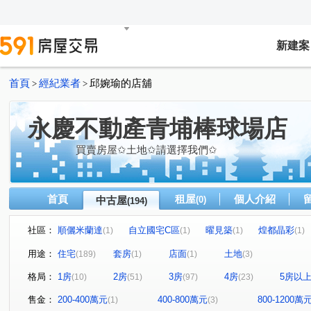
新建案
首頁
經紀業者
邱婉瑜的店舖
>
>
永慶不動產青埔棒球場店
買賣房屋✩土地✩請選擇我們✩
首頁
租屋
個人介紹
中古屋
(0)
(194)
社區：
順儷米蘭達
自立國宅C區
曜見築
煌都晶彩
(1)
(1)
(1)
(1)
合遠大學城二期向陽館
麒寶國際會館
冠德青璞匯
(2)
(2)
(2)
用途：
住宅
套房
店面
土地
(189)
(1)
(1)
(3)
博市國宅
合展大觀富琚
閣美學
新潤 A18
(1)
(1)
(5)
(5)
格局：
1房
2房
3房
4房
5房以
(10)
(51)
(97)
(23)
宜誠日日和
城市的遠見
櫻花緻
法國賞
(2)
(1)
(2)
(3)
連都大地三期
白金新宮
方好
成家大璽
(1)
(1)
(2)
(1)
售金：
200-400萬元
400-800萬元
800-1200萬
(1)
(3)