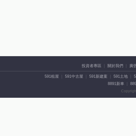
投資者專區
關於我們
廣
591租屋
591中古屋
591新建案
591土地
8891新車
88
Copyrigh