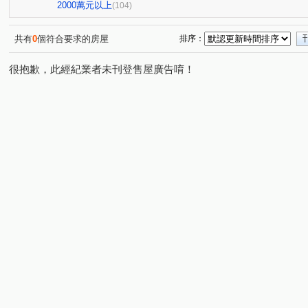
亞昕喜徠登
昇捷高第
合雄天好韻
禾林Rich On
(3)
(1)
(2)
2000萬元以上
(104)
青朗
桃大詠
首富
宜雄湛
天曜
青
(2)
(7)
(7)
(2)
(2)
國峰苑
明德路明駝一村7號
禾林Rich one 2.0
(4)
(1)
(3)
共有
0
個符合要求的房屋
排序：
偉築新豐洲
青之上河
MY CASA
國際ONE
(3)
(11)
(2)
(1)
很抱歉，此經紀業者未刊登售屋廣告唷！
一品院
青墨集
立冠敦皇10(大樓區)
站前A+
(2)
(4)
(2)
(1)
鴻築吾江
美的世界
昇捷雲濤
新森活
威
(7)
(1)
(5)
(1)
昭揚大耀
新潤國品苑
臻品
花田囍市
桃
(1)
(1)
(2)
(3)
海華國際星鑽
國庭苑
新潤明日朗朗
鼎藏大硯
(3)
(1)
(2)
中悦栢軒
高鐵站前路462號
新潤明日禾禾
尊
(4)
(1)
(1)
威均帝璽
欣懋極綻
謙成富玉
鉅陞日和花園
(1)
(1)
(2)
(2)
國家苑
皇家宮庭
豐田大郡
宏普光年世界館
(1)
(1)
(1)
(1)
國都苑
豐悦
智富城
遠雄龍岡
合遠大學
(1)
(1)
(1)
(1)
璞園畾畾青
和耀恆美
高鐵站前路390號
楊梅
(1)
(1)
(1)
榮安一街
興德路
富平街
興仁路二段
民
(1)
(1)
(1)
(2)
高鐵南路二段
領航北路二段
成章三街
銘傳街
(5)
(8)
(1)
(
青埔二街
春德路
領航北路一段
青峰路二段
(8)
(5)
(1)
(5)
青溪路一段
三光路
廣泰路
永福路
華勛
(2)
(3)
(2)
(1)
領航南路四段
高城八街
科五街
建國路
(1)
(1)
(1)
(1)
經國路
永順街
青商路
中豐路南勢一段
(1)
(2)
(19)
(2)