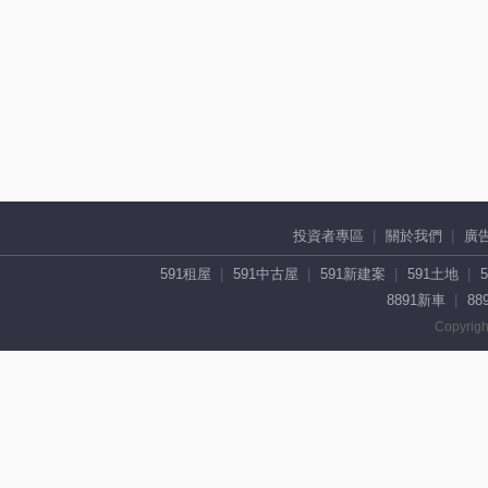
投資者專區
關於我們
廣
591租屋
591中古屋
591新建案
591土地
8891新車
88
Copyrigh