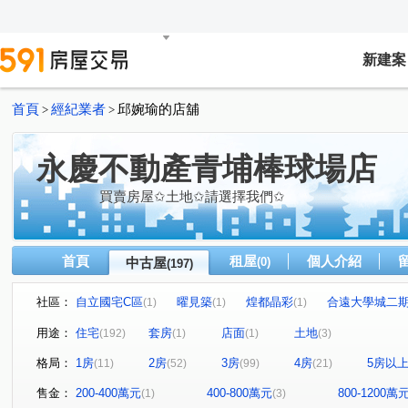
新建案
首頁
經紀業者
邱婉瑜的店舖
>
>
永慶不動產青埔棒球場店
買賣房屋✩土地✩請選擇我們✩
首頁
租屋
個人介紹
中古屋
(0)
(197)
社區：
自立國宅C區
曜見築
煌都晶彩
合遠大學城二
(1)
(1)
(1)
麒寶國際會館
冠德青璞匯
華固天圓
博市國宅
(2)
(2)
(2)
(
用途：
住宅
套房
店面
土地
(192)
(1)
(1)
(3)
閣美學
新潤 A18
竹風青庭
宜誠日日和
(5)
(5)
(1)
(2)
格局：
1房
2房
3房
4房
5房以
(11)
(52)
(99)
(21)
櫻花緻
法國賞
宜雄國瑭
“無”
連都大地三
(2)
(3)
(4)
(1)
方好
成家大璽
巨星生活家
維多利亞
合
(2)
(1)
(1)
(1)
售金：
200-400萬元
400-800萬元
800-1200萬
(1)
(3)