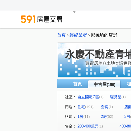
首頁
經紀業者
邱婉瑜的店舖
>
>
永慶不動產青
買賣房屋✩土地✩請選
首頁
中古屋
(196)
社區：
自立國宅C區
曜見築
(1)
(1)
麒寶國際會館
冠德青璞匯
(2)
用途：
住宅
套房
店
(191)
(1)
閣美學
新潤 A18
竹
(5)
(5)
格局：
1房
2房
3房
(11)
(52)
櫻花緻
法國賞
宜雄
(2)
(3)
方好
成家大璽
巨星
(2)
(1)
售金：
200-400萬元
400-
(1)