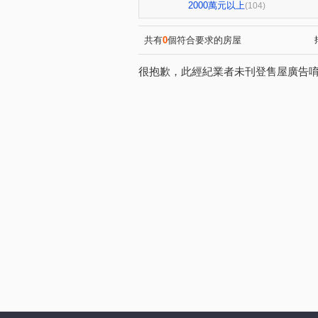
亞昕喜徠登
昇捷高第
(3)
(1)
2000萬元以上
(104)
青朗
桃大詠
首富
(2)
(7)
(7)
國峰苑
明德路明駝一村7
(4)
共有
0
個符合要求的房屋
偉築新豐洲
青之上河
(3)
(11)
很抱歉，此經紀業者未刊登售屋廣告
一品院
青墨集
立冠敦
(2)
(4)
鴻築吾江
美的世界
(7)
(1)
昭揚大耀
新潤國品苑
(1)
(1)
海華國際星鑽
國庭苑
(3)
(1)
中悦栢軒
高鐵站前路462
(4)
威均帝璽
欣懋極綻
(1)
(1)
國家苑
皇家宮庭
豐
(1)
(1)
國都苑
豐悦
智富城
(1)
(1)
(
璞園畾畾青
和耀恆美
(1)
(1)
富平街
興仁路二段
(1)
(2)
成章三街
銘傳街
六
(1)
(1)
領航北路一段
青峰路二段
(1)
廣泰路
永福路
華勛
(2)
(1)
科五街
建國路
高鐵
(1)
(1)
中豐路南勢一段
青埔四街
(2)