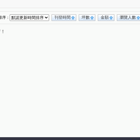
合雄天好韻
禾林Rich One
宜雄丰賦
(2)
(4)
(2)
宜雄湛
天曜
青埔帝寶
聯上世紀
(2)
(2)
(1)
(2)
號
禾林Rich one 2.0
楓之墅
(1)
(3)
(1)
刊登時間
坪數
金額
瀏覽人數
排序：
MY CASA
國際ONE
新大南青山
(2)
(1)
(3)
唷！
皇10(大樓區)
站前A+
皇普園首之道
(2)
(1)
(3)
昇捷雲濤
新森活
威均園舞曲
(5)
(1)
(1)
臻品
花田囍市
桃大真
一品閣
(2)
(3)
(1)
(2)
新潤明日朗朗
鼎藏大硯二期
太子馥2
(2)
(1)
(1)
號
新潤明日禾禾
尊騰音悅廳
菁美學
(1)
(1)
(1)
(2)
謙成富玉
鉅陞日和花園
尊藏帝苑
(2)
(2)
(1)
田大郡
宏普光年世界館
海華大帝
(1)
(1)
(2)
遠雄龍岡
合遠大學城
太睿A19
1)
(1)
(2)
(1)
楊梅段
新中北路
榮安一街
興德路
(1)
(1)
(1)
(1)
民權路四段
高鐵南路二段
領航北路二段
(2)
(5)
(8)
合一街
青埔二街
春德路
(1)
(8)
(5)
領航南路四段
青溪路一段
三光路
(5)
(1)
(2)
(3)
街
永順一街
領航南路四段
高城八街
(1)
(2)
(1)
(1)
站前路
經國路
永順街
青商路
(4)
(1)
(2)
(19)
致祥一街
領航南路三段
學八街
(4)
(8)
(3)
(2)