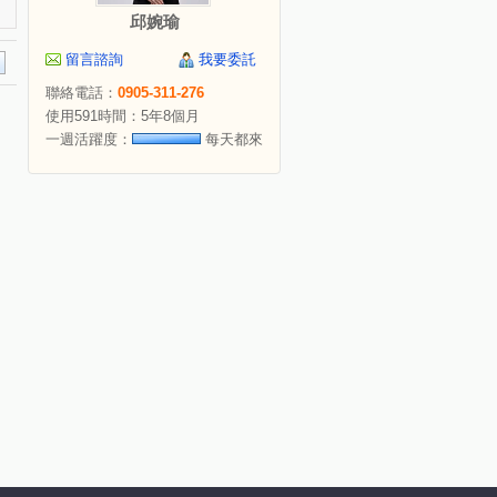
邱婉瑜
留言諮詢
我要委託
聯絡電話：
0905-311-276
使用591時間：5年8個月
一週活躍度：
每天都來