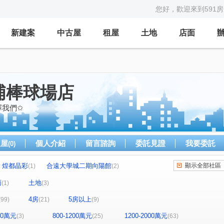
您好，歡迎來到591
新建案
中古屋
租屋
土地
店面
埔棒球場店
擇我們✩
租屋
個人介紹
留言諮詢
委託見證
我要委託
(0)
煌都晶彩
合遠大學城二期向陽館
顯示全部社區
(1)
(2)
華固天圓
博市國宅
合展大觀富琚
(2)
(2)
(1)
(1)
面
土地
(1)
(3)
風青庭
宜誠日日和
城市的遠見
(1)
(2)
(1)
4房
5房以上
(99)
(21)
(9)
國瑭
“無”
連都大地三期
白金新宮
(4)
(1)
(1)
(1)
生活家
維多利亞
合雄新站
(1)
(1)
(1)
800萬元
800-1200萬元
1200-2000萬元
(3)
(25)
(63)