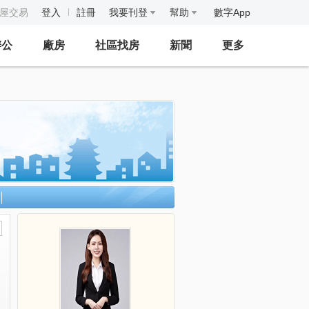
房屋交易
登入
註冊
我要刊登
幫助
數字App
辦公
廠房
社區找房
新聞
更多