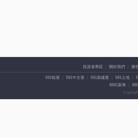
投資者專區
關於我們
廣
591租屋
591中古屋
591新建案
591土地
8891新車
88
Copyrigh