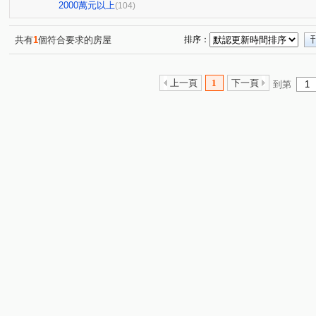
亞昕喜徠登
昇捷高第
合雄天好韻
禾林Rich On
(3)
(1)
(2)
2000萬元以上
(104)
青朗
桃大詠
首富
宜雄湛
天曜
青
(2)
(7)
(7)
(2)
(2)
國峰苑
明德路明駝一村7號
禾林Rich one 2.0
(4)
(1)
(3)
共有
1
個符合要求的房屋
排序：
偉築新豐洲
青之上河
MY CASA
國際ONE
(3)
(11)
(2)
(1)
一品院
青墨集
立冠敦皇10(大樓區)
站前A+
(1)
(2)
(4)
(2)
上一頁
1
下一頁
到第
鴻築吾江
美的世界
昇捷雲濤
新森活
威
(7)
(1)
(5)
(1)
昭揚大耀
新潤國品苑
臻品
花田囍市
桃
(1)
(1)
(1)
(3)
海華國際星鑽
國庭苑
新潤明日朗朗
鼎藏大硯
(2)
(1)
(2)
中悦栢軒
高鐵站前路462號
新潤明日禾禾
尊
(4)
(1)
(1)
威均帝璽
欣懋極綻
謙成富玉
鉅陞日和花園
(1)
(1)
(2)
(2)
國家苑
皇家宮庭
豐田大郡
宏普光年世界館
(1)
(1)
(1)
(1)
國都苑
豐悦
智富城
遠雄龍岡
合遠大學
(1)
(1)
(1)
(1)
璞園畾畾青
楊梅段
新中北路
榮安一街
(1)
(1)
(1)
(1)
興仁路二段
民權路四段
高鐵南路二段
領航北
(2)
(2)
(5)
銘傳街
六合一街
青埔二街
春德路
領航
(1)
(1)
(8)
(5)
青峰路二段
領航南路四段
青溪路一段
三光路
(5)
(1)
(2)
(
永福路
華勛街
永順一街
領航南路四段
(1)
(1)
(2)
(1)
建國路
高鐵站前路
經國路
永順街
青商
(1)
(4)
(1)
(2)
中豐路南勢一段
青埔四街
致祥一街
領航南路
(2)
(4)
(8)