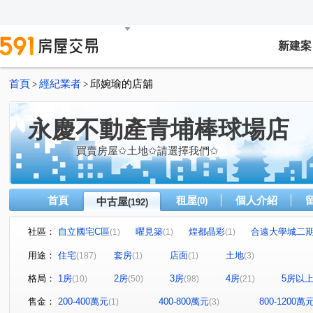
新建案
首頁
經紀業者
邱婉瑜的店舖
>
>
永慶不動產青埔棒球場店
買賣房屋✩土地✩請選擇我們✩
首頁
租屋
個人介紹
中古屋
(0)
(192)
社區：
自立國宅C區
曜見築
煌都晶彩
合遠大學城二
(1)
(1)
(1)
麒寶國際會館
冠德青璞匯
華固天圓
博市國宅
(2)
(2)
(2)
(
用途：
住宅
套房
店面
土地
(187)
(1)
(1)
(3)
閣美學
新潤 A18
竹風青庭
宜誠日日和
(5)
(5)
(2)
(2)
格局：
1房
2房
3房
4房
5房以
(10)
(50)
(98)
(21)
櫻花緻
法國賞
宜雄國瑭
“無”
連都大地三
(2)
(3)
(4)
(1)
方好
成家大璽
巨星生活家
維多利亞
合
(2)
(1)
(1)
(1)
售金：
200-400萬元
400-800萬元
800-1200萬
(1)
(3)