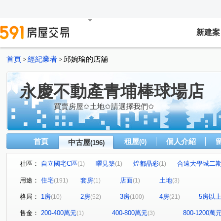
新建案
首頁
經紀業者
邱婉瑜的店舖
>
>
永慶不動產青埔棒球場店
買賣房屋✩土地✩請選擇我們✩
首頁
租屋
個人介紹
中古屋
(0)
(196)
社區：
自立國宅C區
曜見築
煌都晶彩
合遠大學城二
(1)
(1)
(1)
麒寶國際會館
冠德青璞匯
華固天圓
博市國宅
(2)
(2)
(2)
(
用途：
住宅
套房
店面
土地
(191)
(1)
(1)
(3)
閣美學
新潤 A18
竹風青庭
宜誠日日和
(5)
(5)
(2)
(2)
格局：
1房
2房
3房
4房
5房以
(10)
(52)
(100)
(21)
櫻花緻
法國賞
宜雄國瑭
“無”
連都大地三
(2)
(3)
(4)
(1)
方好
成家大璽
巨星生活家
維多利亞
合
(2)
(1)
(1)
(1)
售金：
200-400萬元
400-800萬元
800-1200萬
(1)
(3)