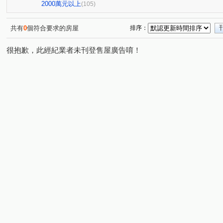
亞昕喜徠登
昇捷高第
合雄天好韻
禾林Rich On
(3)
(1)
(2)
2000萬元以上
(105)
青朗
桃大詠
首富
宜雄湛
天曜
青
(2)
(7)
(7)
(2)
(2)
國峰苑
明德路明駝一村7號
禾林Rich one 2.0
(4)
(1)
(3)
共有
0
個符合要求的房屋
排序：
偉築新豐洲
青之上河
MY CASA
國際ONE
(3)
(11)
(2)
(1)
很抱歉，此經紀業者未刊登售屋廣告唷！
一品院
青墨集
立冠敦皇10(大樓區)
站前A+
(2)
(4)
(2)
(1)
鴻築吾江
美的世界
昇捷雲濤
新森活
威
(7)
(1)
(5)
(1)
昭揚大耀
新潤國品苑
臻品
花田囍市
桃
(1)
(1)
(2)
(3)
海華國際星鑽
國庭苑
新潤明日朗朗
鼎藏大硯
(2)
(1)
(2)
中悦栢軒
高鐵站前路462號
新潤明日禾禾
尊
(4)
(1)
(1)
威均帝璽
欣懋極綻
謙成富玉
鉅陞日和花園
(1)
(1)
(2)
(2)
國家苑
皇家宮庭
豐田大郡
宏普光年世界館
(1)
(1)
(1)
(1)
國都苑
豐悦
智富城
遠雄龍岡
合遠大學
(1)
(1)
(1)
(1)
璞園畾畾青
和耀恆美
楊梅段
新中北路
(1)
(1)
(1)
(1)
富平街
興仁路二段
民權路四段
高鐵南路二段
(1)
(2)
(2)
(
成章三街
銘傳街
六合一街
青埔二街
春
(1)
(1)
(1)
(8)
領航北路一段
青峰路二段
領航南路四段
青溪
(2)
(5)
(1)
廣泰路
永福路
華勛街
永順一街
領航南
(2)
(1)
(1)
(2)
科五街
建國路
高鐵站前路
經國路
永順
(1)
(1)
(4)
(1)
中豐路南勢一段
青埔四街
致祥一街
領航南路
(2)
(4)
(8)