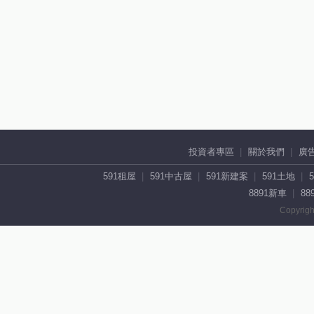
投資者專區
關於我們
廣
591租屋
591中古屋
591新建案
591土地
8891新車
88
Copyrigh