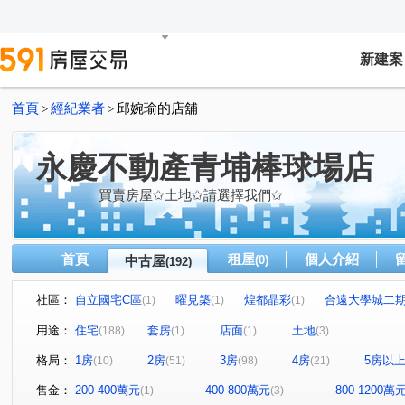
新建案
首頁
經紀業者
邱婉瑜的店舖
>
>
永慶不動產青埔棒球場店
買賣房屋✩土地✩請選擇我們✩
首頁
租屋
個人介紹
中古屋
(0)
(192)
社區：
自立國宅C區
曜見築
煌都晶彩
合遠大學城二
(1)
(1)
(1)
麒寶國際會館
冠德青璞匯
華固天圓
博市國宅
(2)
(2)
(2)
(
用途：
住宅
套房
店面
土地
(188)
(1)
(1)
(3)
閣美學
新潤 A18
竹風青庭
宜誠日日和
(5)
(5)
(2)
(2)
格局：
1房
2房
3房
4房
5房以
(10)
(51)
(98)
(21)
櫻花緻
法國賞
宜雄國瑭
“無”
連都大地三
(2)
(3)
(4)
(1)
方好
成家大璽
巨星生活家
維多利亞
合
(2)
(1)
(1)
(1)
售金：
200-400萬元
400-800萬元
800-1200萬
(1)
(3)