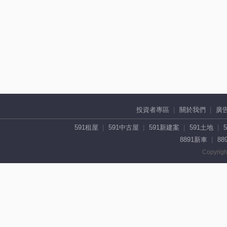
投資者專區
關於我們
廣
591租屋
591中古屋
591新建案
591土地
8891新車
88
Copyrigh