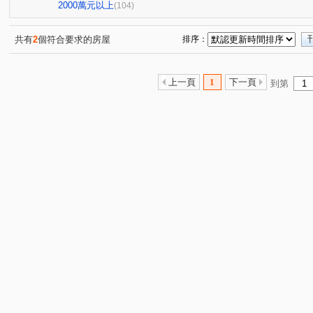
亞昕喜徠登
昇捷高第
合雄天好韻
禾林Rich On
(3)
(1)
(2)
2000萬元以上
(104)
青朗
桃大詠
首富
宜雄湛
天曜
青
(2)
(7)
(7)
(2)
(2)
國峰苑
明德路明駝一村7號
禾林Rich one 2.0
(4)
(1)
(3)
共有
2
個符合要求的房屋
排序：
偉築新豐洲
青之上河
MY CASA
國際ONE
(3)
(11)
(2)
(1)
一品院
青墨集
立冠敦皇10(大樓區)
站前A+
(2)
(4)
(2)
(1)
上一頁
1
下一頁
到第
鴻築吾江
美的世界
昇捷雲濤
新森活
威
(7)
(1)
(5)
(1)
昭揚大耀
新潤國品苑
臻品
花田囍市
桃
(1)
(1)
(2)
(3)
海華國際星鑽
國庭苑
新潤明日朗朗
鼎藏大硯
(2)
(1)
(2)
中悦栢軒
高鐵站前路462號
新潤明日禾禾
尊
(4)
(1)
(1)
威均帝璽
欣懋極綻
謙成富玉
鉅陞日和花園
(1)
(1)
(2)
(2)
國家苑
皇家宮庭
豐田大郡
宏普光年世界館
(1)
(1)
(1)
(1)
國都苑
豐悦
智富城
遠雄龍岡
合遠大學
(1)
(1)
(1)
(1)
璞園畾畾青
楊梅段
新中北路
榮安一街
(1)
(1)
(1)
(1)
興仁路二段
民權路四段
高鐵南路二段
領航北
(2)
(2)
(5)
銘傳街
六合一街
青埔二街
春德路
領航
(1)
(1)
(8)
(5)
青峰路二段
領航南路四段
青溪路一段
三光路
(5)
(1)
(2)
(
永福路
華勛街
永順一街
領航南路四段
(1)
(1)
(2)
(1)
建國路
高鐵站前路
經國路
永順街
青商
(1)
(4)
(1)
(2)
中豐路南勢一段
青埔四街
致祥一街
領航南路
(2)
(4)
(8)