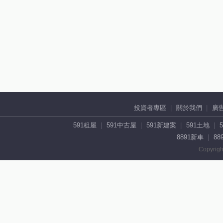
投資者專區
關於我們
廣
591租屋
591中古屋
591新建案
591土地
8891新車
88
Copyrigh