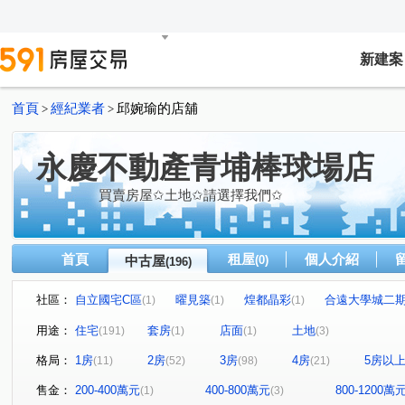
新建案
首頁
經紀業者
邱婉瑜的店舖
>
>
永慶不動產青埔棒球場店
買賣房屋✩土地✩請選擇我們✩
首頁
租屋
個人介紹
中古屋
(0)
(196)
社區：
自立國宅C區
曜見築
煌都晶彩
合遠大學城二
(1)
(1)
(1)
麒寶國際會館
冠德青璞匯
華固天圓
博市國宅
(2)
(2)
(2)
(
用途：
住宅
套房
店面
土地
(191)
(1)
(1)
(3)
閣美學
新潤 A18
竹風青庭
宜誠日日和
(5)
(5)
(1)
(2)
格局：
1房
2房
3房
4房
5房以
(11)
(52)
(98)
(21)
宜雄國瑭
“無”
連都大地三期
白金新宮
方
(4)
(1)
(1)
(1)
巨星生活家
維多利亞
合雄新站
亞昕喜徠登
(1)
(1)
(1)
(3)
售金：
200-400萬元
400-800萬元
800-1200萬
(1)
(3)