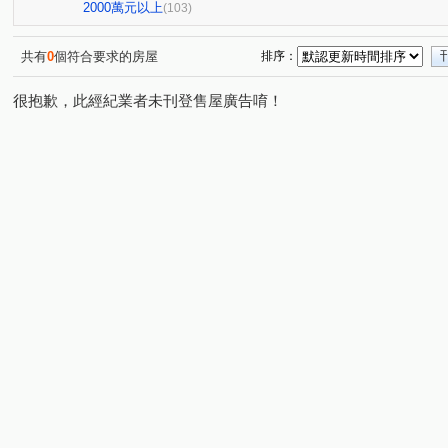
合雄天好韻
禾林Rich One
宜雄丰賦
青朗
(2)
(4)
(2)
(2)
2000萬元以上
(103)
宜雄湛
天曜
青埔帝寶
聯上世紀
國峰苑
(2)
(2)
(1)
(2)
(
明德路明駝一村7號
禾林Rich one 2.0
楓之墅
(1)
(3)
(1)
共有
0
個符合要求的房屋
排序：
青之上河
MY CASA
國際ONE
新大南青山
(11)
(2)
(1)
(3)
很抱歉，此經紀業者未刊登售屋廣告唷！
青墨集
立冠敦皇10(大樓區)
站前A+
皇普園首
(4)
(2)
(1)
美的世界
昇捷雲濤
新森活
威均園舞曲
(1)
(5)
(1)
(1)
新潤國品苑
臻品
花田囍市
桃大真
一品
(1)
(2)
(3)
(1)
國庭苑
新潤明日朗朗
鼎藏大硯二期
太子馥2
(1)
(2)
(1)
(1
高鐵站前路462號
新潤明日禾禾
尊騰音悅廳
(1)
(1)
(1)
欣懋極綻
謙成富玉
鉅陞日和花園
尊藏帝苑
(1)
(2)
(2)
(1)
皇家宮庭
豐田大郡
宏普光年世界館
海華大帝
(1)
(1)
(1)
(
豐悦
智富城
遠雄龍岡
合遠大學城
太睿A
(1)
(1)
(1)
(2)
和耀恆美
高鐵站前路390號
楊梅段
新中北路
(1)
(1)
(1)
(1
興德路
富平街
興仁路二段
民權路四段
(1)
(1)
(2)
(2)
領航北路二段
成章三街
銘傳街
六合一街
(8)
(1)
(1)
(1)
春德路
領航北路一段
青峰路二段
青溪路一段
(5)
(1)
(5)
(
廣泰路
永福路
華勛街
永順一街
領航南
(2)
(1)
(1)
(2)
科五街
建國路
高鐵站前路
經國路
永順
(1)
(1)
(5)
(1)
中豐路南勢一段
青埔四街
致祥一街
領航南路
(2)
(4)
(8)