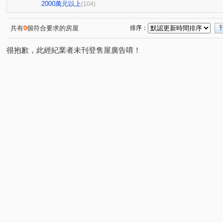
亞昕喜徠登
昇捷高第
合雄天好韻
禾林Rich On
(3)
(1)
(2)
2000萬元以上
(104)
青朗
桃大詠
首富
宜雄湛
天曜
青
(2)
(7)
(7)
(2)
(2)
國峰苑
明德路明駝一村7號
禾林Rich one 2.0
(4)
(1)
(3)
共有
0
個符合要求的房屋
排序：
偉築新豐洲
青之上河
MY CASA
國際ONE
(3)
(11)
(2)
(1)
很抱歉，此經紀業者未刊登售屋廣告唷！
一品院
青墨集
立冠敦皇10(大樓區)
站前A+
(2)
(4)
(2)
(1)
鴻築吾江
美的世界
昇捷雲濤
新森活
威
(7)
(1)
(5)
(1)
昭揚大耀
新潤國品苑
臻品
花田囍市
桃
(1)
(1)
(1)
(3)
海華國際星鑽
國庭苑
新潤明日朗朗
鼎藏大硯
(2)
(1)
(2)
中悦栢軒
高鐵站前路462號
新潤明日禾禾
尊
(4)
(1)
(1)
威均帝璽
欣懋極綻
謙成富玉
鉅陞日和花園
(1)
(1)
(2)
(2)
國家苑
皇家宮庭
豐田大郡
宏普光年世界館
(1)
(1)
(1)
(1)
國都苑
豐悦
智富城
遠雄龍岡
合遠大學
(1)
(1)
(1)
(1)
璞園畾畾青
楊梅段
新中北路
榮安一街
(1)
(1)
(1)
(1)
興仁路二段
民權路四段
高鐵南路二段
領航北
(2)
(2)
(5)
銘傳街
六合一街
青埔二街
春德路
領航
(1)
(1)
(8)
(5)
青峰路二段
領航南路四段
青溪路一段
三光路
(5)
(1)
(2)
(
永福路
華勛街
永順一街
領航南路四段
(1)
(1)
(2)
(1)
建國路
高鐵站前路
經國路
永順街
青商
(1)
(4)
(1)
(2)
中豐路南勢一段
青埔四街
致祥一街
領航南路
(2)
(4)
(8)