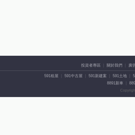
投資者專區
關於我們
廣
591租屋
591中古屋
591新建案
591土地
8891新車
88
Copyrigh