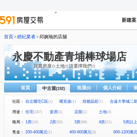
新建案
首頁
經紀業者
邱婉瑜的店舖
>
>
永慶不動產青埔棒球場店
買賣房屋✩土地✩請選擇我們✩
首頁
租屋
個人介紹
中古屋
(0)
(192)
社區：
自立國宅C區
曜見築
煌都晶彩
合遠大學城二
(1)
(1)
(1)
麒寶國際會館
冠德青璞匯
華固天圓
博市國宅
(2)
(2)
(2)
(
用途：
住宅
套房
店面
土地
(187)
(1)
(1)
(3)
閣美學
新潤 A18
竹風青庭
宜誠日日和
(5)
(5)
(2)
(2)
格局：
1房
2房
3房
4房
5房以
(10)
(50)
(98)
(21)
櫻花緻
法國賞
宜雄國瑭
“無”
連都大地三
(2)
(3)
(4)
(1)
方好
成家大璽
巨星生活家
維多利亞
合
(2)
(1)
(1)
(1)
售金：
200-400萬元
400-800萬元
800-1200萬
(1)
(3)