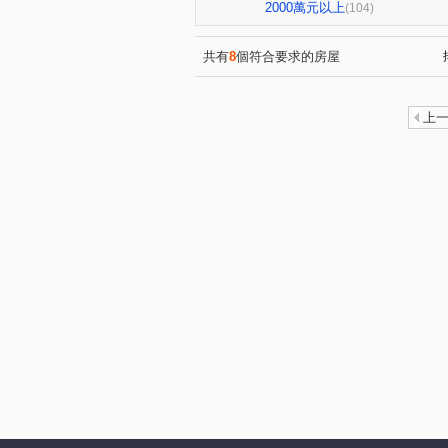
亞昕喜徠登
昇捷高第
(3)
(1)
2000萬元以上
(104)
青朗
桃大詠
首富
(2)
(7)
(7)
國峰苑
明德路明駝一村7
(4)
共有
8
個符合要求的房屋
偉築新豐洲
青之上河
(3)
(11)
一品院
青墨集
立冠敦
(2)
(4)
上
鴻築吾江
美的世界
(7)
(1)
昭揚大耀
新潤國品苑
(1)
(1)
海華國際星鑽
國庭苑
(3)
(1)
中悦栢軒
高鐵站前路462
(4)
威均帝璽
欣懋極綻
(1)
(1)
國家苑
皇家宮庭
豐
(1)
(1)
國都苑
豐悦
智富城
(1)
(1)
(
璞園畾畾青
和耀恆美
(1)
(1)
榮安一街
興德路
富
(1)
(1)
高鐵南路二段
領航北路二
(5)
青埔二街
春德路
領
(8)
(5)
青溪路一段
三光路
(2)
(3)
領航南路四段
高城八街
(1)
(1)
經國路
永順街
青商
(1)
(2)