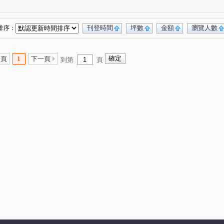
合雄天好韻
禾林Rich One
宜雄丰賦
(2)
(4)
(2)
宜雄湛
天曜
青埔帝寶
聯上世紀
(2)
(2)
(1)
(2)
號
禾林Rich one 2.0
楓之墅
(1)
(3)
(1)
刊登時間
坪數
金額
瀏覽人數
排序：
MY CASA
國際ONE
新大南青山
(2)
(1)
(3)
皇10(大樓區)
站前A+
皇普園首之道
(2)
(1)
(3)
一頁
1
下一頁
到第
頁
昇捷雲濤
新森活
威均園舞曲
(5)
(1)
(1)
臻品
花田囍市
桃大真
一品閣
(2)
(3)
(1)
(2)
新潤明日朗朗
鼎藏大硯二期
太子馥2
(2)
(1)
(1)
號
新潤明日禾禾
尊騰音悅廳
菁美學
(1)
(1)
(1)
(2)
謙成富玉
鉅陞日和花園
尊藏帝苑
(2)
(2)
(1)
田大郡
宏普光年世界館
海華大帝
(1)
(1)
(2)
遠雄龍岡
合遠大學城
太睿A19
1)
(1)
(2)
(1)
高鐵站前路390號
楊梅段
新中北路
(1)
(1)
(1)
平街
興仁路二段
民權路四段
(1)
(2)
(2)
段
成章三街
銘傳街
六合一街
(8)
(1)
(1)
(1)
航北路一段
青峰路二段
領航南路四段
(1)
(5)
(1)
廣泰路
永福路
華勛街
永順一街
(2)
(1)
(1)
(2)
科五街
建國路
高鐵站前路
(1)
(1)
(5)
路
中豐路南勢一段
青埔四街
(19)
(2)
(4)