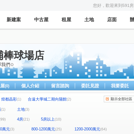
您好，歡迎來到591
新建案
中古屋
租屋
土地
店面
埔棒球場店
擇我們✩
租屋
個人介紹
留言諮詢
委託見證
我要委託
(0)
煌都晶彩
合遠大學城二期向陽館
顯示全部社區
(1)
(2)
華固天圓
博市國宅
合展大觀富琚
(2)
(2)
(1)
(1)
面
土地
(1)
(3)
風青庭
宜誠日日和
城市的遠見
(1)
(2)
(1)
4房
5房以上
(99)
(21)
(10)
國瑭
“無”
連都大地三期
白金新宮
(4)
(1)
(1)
(1)
生活家
維多利亞
合雄新站
(1)
(1)
(1)
800萬元
800-1200萬元
1200-2000萬元
(3)
(25)
(64)