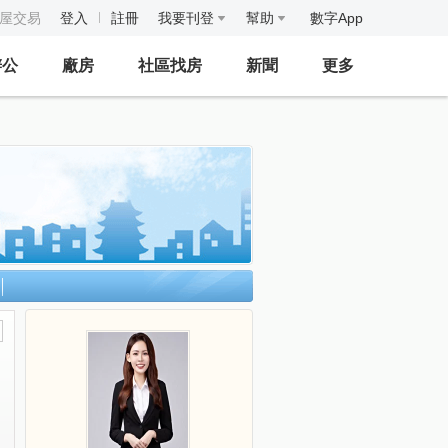
房屋交易
登入
註冊
我要刊登
幫助
數字App
辦公
廠房
社區找房
新聞
更多