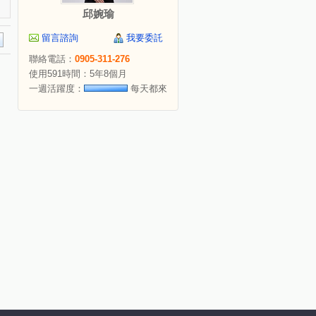
邱婉瑜
留言諮詢
我要委託
聯絡電話：
0905-311-276
使用591時間：5年8個月
一週活躍度：
每天都來