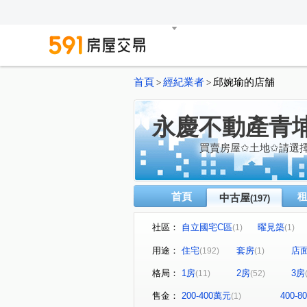
首頁
經紀業者
邱婉瑜的店舖
>
>
永慶不動產青
買賣房屋✩土地✩請選
首頁
中古屋
(197)
社區：
自立國宅C區
曜見築
(1)
(1)
麒寶國際會館
冠德青璞匯
(2)
用途：
住宅
套房
店
(192)
(1)
閣美學
新潤 A18
竹
(5)
(5)
格局：
1房
2房
3房
(11)
(52)
櫻花緻
法國賞
宜雄
(2)
(3)
方好
成家大璽
巨星
(2)
(1)
售金：
200-400萬元
400-
(1)