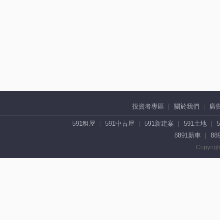
投資者專區
關於我們
廣
591租屋
591中古屋
591新建案
591土地
8891新車
88
Copyrigh