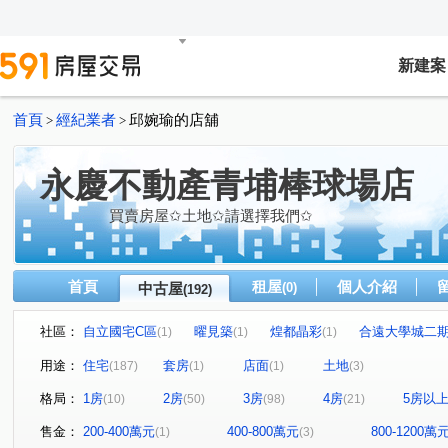
新建案
首頁
經紀業者
邱婉瑜的店舖
>
>
永慶不動產青埔棒球場店
買賣房屋✩土地✩請選擇我們✩
首頁
租屋
個人介紹
中古屋
(0)
(192)
社區：
自立國宅C區
曜見築
煌都晶彩
合遠大學城二
(1)
(1)
(1)
麒寶國際會館
冠德青璞匯
華固天圓
博市國宅
(2)
(2)
(2)
(
用途：
住宅
套房
店面
土地
(187)
(1)
(1)
(3)
閣美學
新潤 A18
竹風青庭
宜誠日日和
(5)
(5)
(2)
(2)
格局：
1房
2房
3房
4房
5房以
(10)
(50)
(98)
(21)
櫻花緻
法國賞
宜雄國瑭
“無”
連都大地三
(2)
(3)
(4)
(1)
方好
成家大璽
巨星生活家
維多利亞
合
(2)
(1)
(1)
(1)
售金：
200-400萬元
400-800萬元
800-1200萬
(1)
(3)