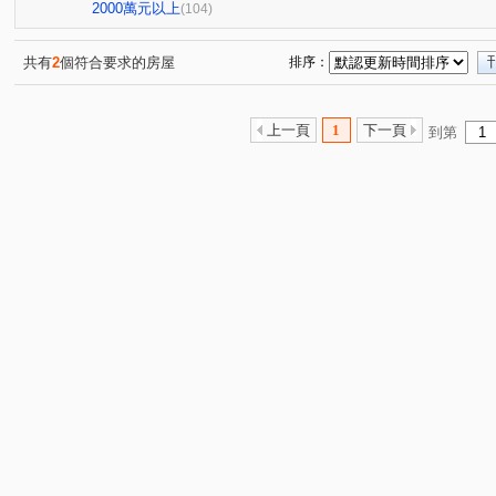
亞昕喜徠登
昇捷高第
合雄天好韻
禾林Rich On
(3)
(1)
(2)
2000萬元以上
(104)
青朗
桃大詠
首富
宜雄湛
天曜
青
(2)
(7)
(7)
(2)
(2)
國峰苑
明德路明駝一村7號
禾林Rich one 2.0
(4)
(1)
(3)
共有
2
個符合要求的房屋
排序：
偉築新豐洲
青之上河
MY CASA
國際ONE
(3)
(11)
(2)
(1)
一品院
青墨集
立冠敦皇10(大樓區)
站前A+
(2)
(4)
(2)
(1)
上一頁
1
下一頁
到第
鴻築吾江
美的世界
昇捷雲濤
新森活
威
(7)
(1)
(5)
(1)
昭揚大耀
新潤國品苑
臻品
花田囍市
桃
(1)
(1)
(1)
(3)
海華國際星鑽
國庭苑
新潤明日朗朗
鼎藏大硯
(2)
(1)
(2)
中悦栢軒
高鐵站前路462號
新潤明日禾禾
尊
(4)
(1)
(1)
威均帝璽
欣懋極綻
謙成富玉
鉅陞日和花園
(1)
(1)
(2)
(2)
國家苑
皇家宮庭
豐田大郡
宏普光年世界館
(1)
(1)
(1)
(1)
國都苑
豐悦
智富城
遠雄龍岡
合遠大學
(1)
(1)
(1)
(1)
璞園畾畾青
楊梅段
新中北路
榮安一街
(1)
(1)
(1)
(1)
興仁路二段
民權路四段
(2)
高鐵南路二段
領航北
(2)
(5)
銘傳街
六合一街
青埔二街
春德路
領航
(1)
(1)
(8)
(5)
青峰路二段
領航南路四段
青溪路一段
三光路
(5)
(1)
(2)
(
永福路
華勛街
永順一街
領航南路四段
(1)
(1)
(2)
(1)
建國路
高鐵站前路
經國路
永順街
青商
(1)
(4)
(1)
(2)
中豐路南勢一段
青埔四街
致祥一街
領航南路
(2)
(4)
(8)