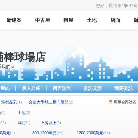
您好，歡迎來到591
新建案
中古屋
租屋
土地
店面
埔棒球場店
擇我們✩
租屋
個人介紹
留言諮詢
委託見證
我要委託
(0)
煌都晶彩
合遠大學城二期向陽館
顯示全部社區
(1)
(2)
華固天圓
博市國宅
合展大觀富琚
(2)
(2)
(1)
(1)
面
土地
(1)
(3)
風青庭
宜誠日日和
城市的遠見
(2)
(2)
(1)
4房
5房以上
(98)
(21)
(9)
國瑭
“無”
連都大地三期
白金新宮
(4)
(1)
(1)
(1)
生活家
維多利亞
合雄新站
(1)
(1)
(1)
800萬元
800-1200萬元
1200-2000萬元
(3)
(23)
(61)