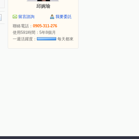
邱婉瑜
留言諮詢
我要委託
聯絡電話：
0905-311-276
使用591時間：5年8個月
一週活躍度：
每天都來