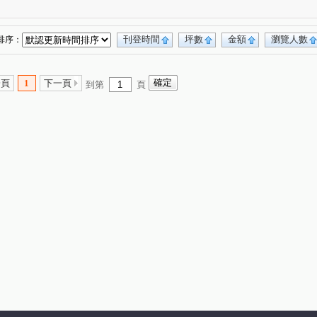
合雄天好韻
禾林Rich One
宜雄丰賦
(2)
(4)
(2)
宜雄湛
天曜
青埔帝寶
聯上世紀
(2)
(2)
(1)
(2)
號
禾林Rich one 2.0
楓之墅
(1)
(3)
(1)
刊登時間
坪數
金額
瀏覽人數
排序：
MY CASA
國際ONE
新大南青山
(2)
(1)
(3)
皇10(大樓區)
站前A+
皇普園首之道
(2)
(1)
(3)
一頁
1
下一頁
到第
頁
昇捷雲濤
新森活
威均園舞曲
(5)
(1)
(1)
臻品
花田囍市
桃大真
一品閣
(1)
(3)
(1)
(2)
新潤明日朗朗
鼎藏大硯二期
太子馥2
(2)
(1)
(1)
號
新潤明日禾禾
尊騰音悅廳
菁美學
(1)
(1)
(1)
(2)
謙成富玉
鉅陞日和花園
尊藏帝苑
(2)
(2)
(1)
田大郡
宏普光年世界館
海華大帝
(1)
(1)
(1)
遠雄龍岡
合遠大學城
太睿A19
1)
(1)
(1)
(1)
新中北路
榮安一街
興德路
富平街
(1)
(1)
(1)
(1)
高鐵南路二段
領航北路二段
成章三街
(5)
(8)
(1)
埔二街
春德路
領航北路一段
(2)
(8)
(5)
青溪路一段
三光路
廣泰路
(1)
(2)
(3)
(2)
一街
領航南路四段
高城八街
科五街
(2)
(1)
(1)
(1)
經國路
永順街
青商路
(1)
(2)
(19)
致祥一街
領航南路三段
學八街
(4)
(8)
(3)
(2)