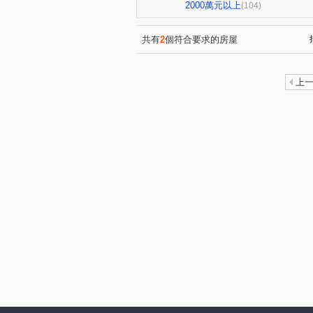
亞昕喜徠登
昇捷高第
(3)
(1)
2000萬元以上
(104)
青朗
桃大詠
首富
(2)
(7)
(7)
國峰苑
明德路明駝一村7
(4)
共有
2
個符合要求的房屋
偉築新豐洲
青之上河
(3)
(11)
一品院
青墨集
立冠敦
(2)
(4)
上
鴻築吾江
美的世界
(7)
(1)
昭揚大耀
新潤國品苑
(1)
(1)
海華國際星鑽
國庭苑
(2)
(1)
中悦栢軒
高鐵站前路462
(4)
威均帝璽
欣懋極綻
(1)
(1)
國家苑
皇家宮庭
豐
(1)
(1)
國都苑
豐悦
智富城
(1)
(1)
(
璞園畾畾青
楊梅段
(1)
(1)
興仁路二段
民權路四段
(2)
(2)
銘傳街
六合一街
青
(1)
(1)
青峰路二段
領航南路四段
(5)
永福路
華勛街
永順
(1)
(1)
建國路
高鐵站前路
(1)
(4)
中豐路南勢一段
青埔四街
(2)