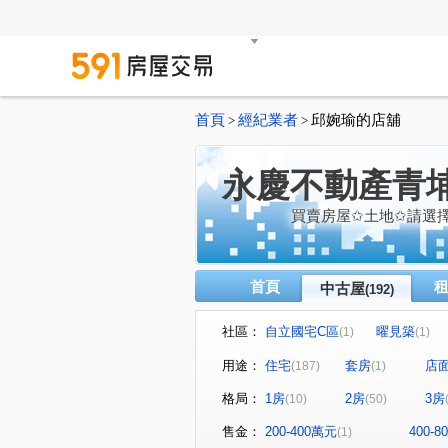
首頁
經紀業者
邱婉瑜的店舖
>
>
永慶不動產青
買賣房屋✩土地✩請選
首頁
中古屋
(192)
社區：
自立國宅C區
曜見築
(1)
(1)
麒寶國際會館
冠德青璞匯
(2)
用途：
住宅
套房
店
(187)
(1)
閣美學
新潤 A18
竹
(5)
(5)
格局：
1房
2房
3房
(10)
(50)
櫻花緻
法國賞
宜雄
(2)
(3)
方好
成家大璽
巨星
(2)
(1)
售金：
200-400萬元
400-
(1)