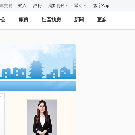
房屋交易
登入
註冊
我要刊登
幫助
數字App
辦公
廠房
社區找房
新聞
更多