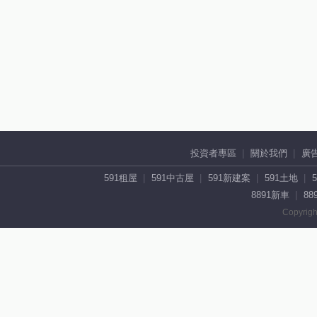
投資者專區
關於我們
廣
591租屋
591中古屋
591新建案
591土地
8891新車
88
Copyrigh