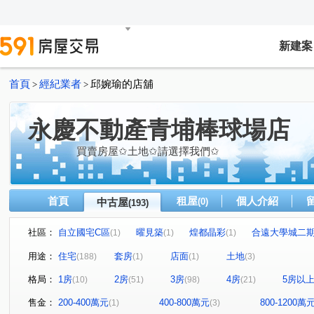
新建案
首頁
經紀業者
邱婉瑜的店舖
>
>
永慶不動產青埔棒球場店
買賣房屋✩土地✩請選擇我們✩
首頁
租屋
個人介紹
中古屋
(0)
(193)
社區：
自立國宅C區
曜見築
煌都晶彩
合遠大學城二
(1)
(1)
(1)
麒寶國際會館
冠德青璞匯
華固天圓
博市國宅
(2)
(2)
(2)
(
用途：
住宅
套房
店面
土地
(188)
(1)
(1)
(3)
閣美學
新潤 A18
竹風青庭
宜誠日日和
(5)
(5)
(2)
(2)
格局：
1房
2房
3房
4房
5房以
(10)
(51)
(98)
(21)
櫻花緻
法國賞
宜雄國瑭
“無”
連都大地三
(2)
(3)
(4)
(1)
方好
成家大璽
巨星生活家
維多利亞
合
(2)
(1)
(1)
(1)
售金：
200-400萬元
400-800萬元
800-1200萬
(1)
(3)