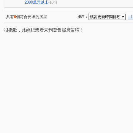
亞昕喜徠登
昇捷高第
合雄天好韻
禾林Rich On
(3)
(1)
(2)
2000萬元以上
(104)
青朗
桃大詠
首富
宜雄湛
天曜
青
(2)
(7)
(7)
(2)
(2)
國峰苑
明德路明駝一村7號
禾林Rich one 2.0
(4)
(1)
(3)
共有
0
個符合要求的房屋
排序：
偉築新豐洲
青之上河
MY CASA
國際ONE
(3)
(11)
(2)
(1)
很抱歉，此經紀業者未刊登售屋廣告唷！
一品院
青墨集
立冠敦皇10(大樓區)
站前A+
(2)
(4)
(2)
(1)
鴻築吾江
美的世界
昇捷雲濤
新森活
威
(7)
(1)
(5)
(1)
昭揚大耀
新潤國品苑
臻品
花田囍市
桃
(1)
(1)
(2)
(3)
海華國際星鑽
國庭苑
新潤明日朗朗
鼎藏大硯
(2)
(1)
(2)
中悦栢軒
高鐵站前路462號
新潤明日禾禾
尊
(4)
(1)
(1)
威均帝璽
欣懋極綻
謙成富玉
鉅陞日和花園
(1)
(1)
(2)
(2)
國家苑
皇家宮庭
豐田大郡
宏普光年世界館
(1)
(1)
(1)
(1)
國都苑
豐悦
智富城
遠雄龍岡
合遠大學
(1)
(1)
(1)
(1)
璞園畾畾青
楊梅段
新中北路
榮安一街
(1)
(1)
(1)
(1)
興仁路二段
民權路四段
高鐵南路二段
領航北
(2)
(2)
(5)
銘傳街
六合一街
青埔二街
春德路
領航
(1)
(1)
(8)
(5)
青峰路二段
領航南路四段
青溪路一段
三光路
(5)
(1)
(2)
(
永福路
華勛街
永順一街
領航南路四段
(1)
(1)
(2)
(1)
建國路
高鐵站前路
經國路
永順街
青商
(1)
(4)
(1)
(2)
中豐路南勢一段
青埔四街
致祥一街
領航南路
(2)
(4)
(8)